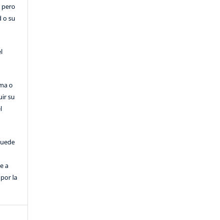
, pero
d o su
l
rma o
uir su
l
puede
e a
por la