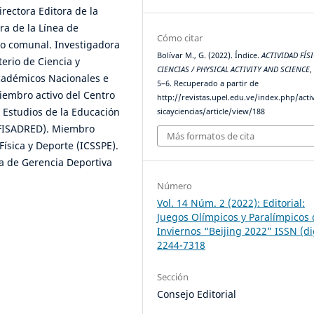
rectora Editora de la
ra de la Línea de
Cómo citar
vo comunal. Investigadora
Bolívar M., G. (2022). Índice.
ACTIVIDAD FÍSI
erio de Ciencia y
CIENCIAS / PHYSICAL ACTIVITY AND SCIENCE
académicos Nacionales e
5–6. Recuperado a partir de
iembro activo del Centro
http://revistas.upel.edu.ve/index.php/acti
 Estudios de la Educación
sicayciencias/article/view/188
DUFISADRED). Miembro
Más formatos de cita
Física y Deporte (ICSSPE).
a de Gerencia Deportiva
Número
Vol. 14 Núm. 2 (2022): Editorial:
Juegos Olímpicos y Paralímpicos 
Inviernos “Beijing 2022” ISSN (di
2244-7318
Sección
Consejo Editorial