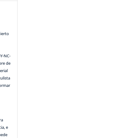
ierto
Y-NC-
ibre de
erial
ulista
formar
ra
ia, e
Puede