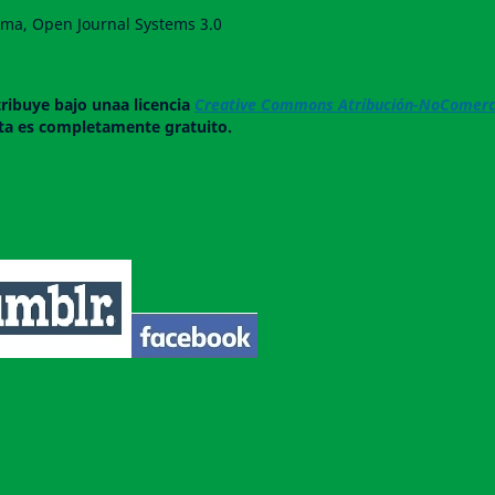
forma, Open Journal Systems 3.0
tribuye bajo unaa licencia
Creative Commons Atribución-NoComerci
ista es completamente gratuito.