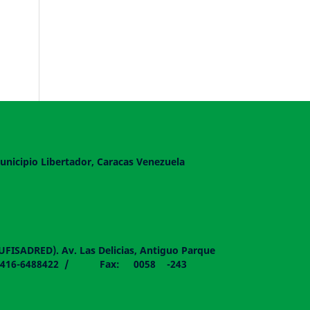
unicipio Libertador, Caracas Venezuela
DUFISADRED). Av. Las Delicias, Antiguo Parque
058 - 0416-6488422 / Fax: 0058 -243