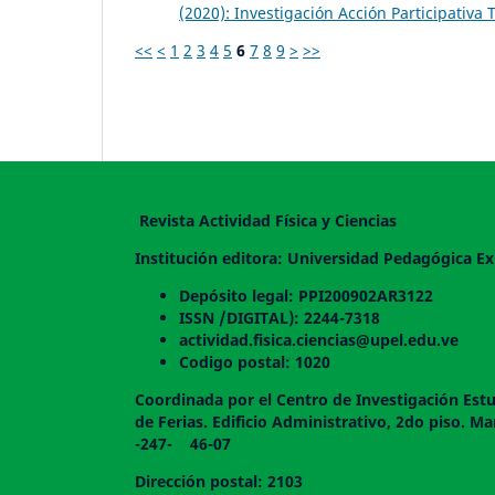
(2020): Investigación Acción Participativa
<<
<
1
2
3
4
5
6
7
8
9
>
>>
Revista Actividad Física y Ciencias
Institución editora: Universidad Pedagógica Ex
Depósito legal: PPI200902AR3122
ISSN /DIGITAL): 2244-7318
actividad.fisica.ciencias@upel.edu.ve
Codigo postal: 1020
Coordinada por el Centro de Investigación Estu
de Ferias. Edificio Administrativo, 2do
-247- 46-07
Dirección postal: 2103