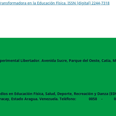
 Transformadora en la Educación Física. ISSN (digital) 2244-7318
perimental Libertador. Avenida Sucre, Parque del Oeste, Catia, M
dios en Educación Física, Salud, Deporte, Recreación y Danza (E
 piso. Maracay, Estado Aragua. Venezuela. Teléfono: 0