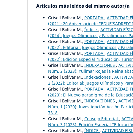
Artículos más leídos del mismo autor/a
Grisell Bolívar M.,
PORTADA
,
ACTIVIDAD FÍ
(2021): 20 Aniversario de "EDUFISADRED" I
Grisell Bolívar M.,
Índice
,
ACTIVIDAD FÍSIC
(2024): Juegos Olímpicos y Paralímpicos Par
Grisell Bolívar M.,
PORTADA
,
ACTIVIDAD FÍ
(2022): Editorial: Juegos Olímpicos y Paral
Grisell Bolívar M.,
PORTADA
,
ACTIVIDAD FÍ
(2022): Edición Especial "Educación, Turí
Grisell Bolívar M.,
INDEXACIONES
,
ACTIVI
Núm. 2 (2023): Yulimar Rojas la Reina absol
Grisell Bolívar M.,
Indexaciones
,
ACTIVIDA
2 (2022): Editorial: Juegos Olímpicos y Par
Grisell Bolívar M.,
PORTADA
,
ACTIVIDAD FÍ
(2020): El Nuevo paradigma de la Educación
Grisell Bolívar M.,
INDEXACIONES
,
ACTIVI
Núm. 1 (2020): Investigación Acción Partic
7318
Grisell Bolívar M.,
Consejo Editorial
,
ACTIV
Núm. 3 (2023): Edición Especial “Educación
Grisell Bolívar M.,
ÍNDICE
,
ACTIVIDAD FÍSI