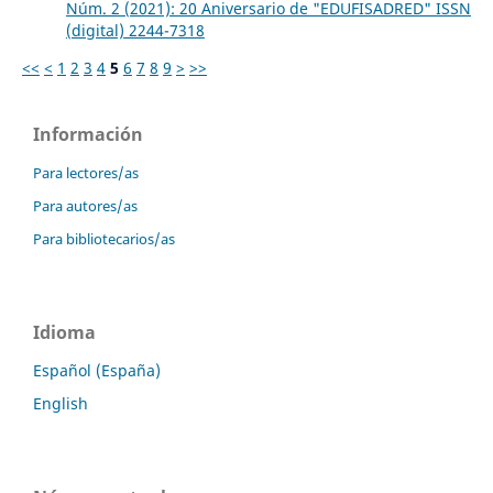
Núm. 2 (2021): 20 Aniversario de "EDUFISADRED" ISSN
(digital) 2244-7318
<<
<
1
2
3
4
5
6
7
8
9
>
>>
Información
Para lectores/as
Para autores/as
Para bibliotecarios/as
Idioma
Español (España)
English