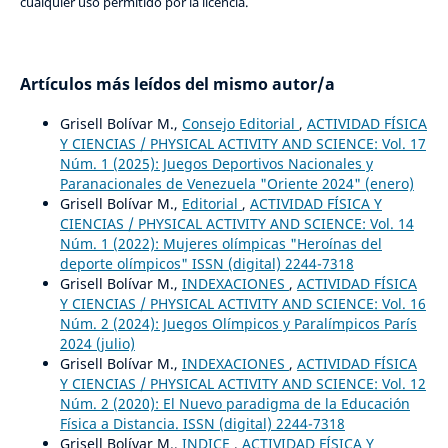
cualquier uso permitido por la licencia.
Artículos más leídos del mismo autor/a
Grisell Bolívar M.,
Consejo Editorial
,
ACTIVIDAD FÍSICA
Y CIENCIAS / PHYSICAL ACTIVITY AND SCIENCE: Vol. 17
Núm. 1 (2025): Juegos Deportivos Nacionales y
Paranacionales de Venezuela "Oriente 2024" (enero)
Grisell Bolívar M.,
Editorial
,
ACTIVIDAD FÍSICA Y
CIENCIAS / PHYSICAL ACTIVITY AND SCIENCE: Vol. 14
Núm. 1 (2022): Mujeres olímpicas "Heroínas del
deporte olímpicos" ISSN (digital) 2244-7318
Grisell Bolívar M.,
INDEXACIONES
,
ACTIVIDAD FÍSICA
Y CIENCIAS / PHYSICAL ACTIVITY AND SCIENCE: Vol. 16
Núm. 2 (2024): Juegos Olímpicos y Paralímpicos París
2024 (julio)
Grisell Bolívar M.,
INDEXACIONES
,
ACTIVIDAD FÍSICA
Y CIENCIAS / PHYSICAL ACTIVITY AND SCIENCE: Vol. 12
Núm. 2 (2020): El Nuevo paradigma de la Educación
Física a Distancia. ISSN (digital) 2244-7318
Grisell Bolívar M.,
INDICE
,
ACTIVIDAD FÍSICA Y