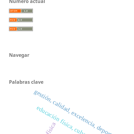
Número actual
Navegar
Palabras clave
gestión, calidad, excelencia, deporte.
educación física, cuba, formación