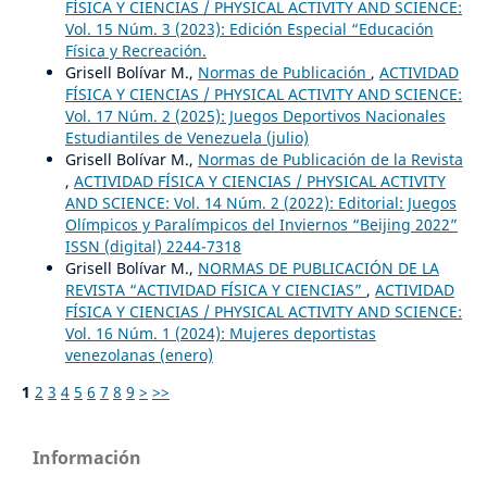
FÍSICA Y CIENCIAS / PHYSICAL ACTIVITY AND SCIENCE:
Vol. 15 Núm. 3 (2023): Edición Especial “Educación
Física y Recreación.
Grisell Bolívar M.,
Normas de Publicación
,
ACTIVIDAD
FÍSICA Y CIENCIAS / PHYSICAL ACTIVITY AND SCIENCE:
Vol. 17 Núm. 2 (2025): Juegos Deportivos Nacionales
Estudiantiles de Venezuela (julio)
Grisell Bolívar M.,
Normas de Publicación de la Revista
,
ACTIVIDAD FÍSICA Y CIENCIAS / PHYSICAL ACTIVITY
AND SCIENCE: Vol. 14 Núm. 2 (2022): Editorial: Juegos
Olímpicos y Paralímpicos del Inviernos “Beijing 2022”
ISSN (digital) 2244-7318
Grisell Bolívar M.,
NORMAS DE PUBLICACIÓN DE LA
REVISTA “ACTIVIDAD FÍSICA Y CIENCIAS”
,
ACTIVIDAD
FÍSICA Y CIENCIAS / PHYSICAL ACTIVITY AND SCIENCE:
Vol. 16 Núm. 1 (2024): Mujeres deportistas
venezolanas (enero)
1
2
3
4
5
6
7
8
9
>
>>
Información