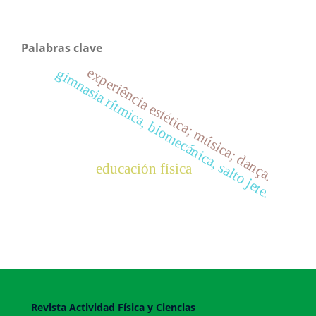
Palabras clave
experiência estética; música; dança.
gimnasia rítmica, biomecánica, salto jete.
educación física
Revista Actividad Física y Ciencias