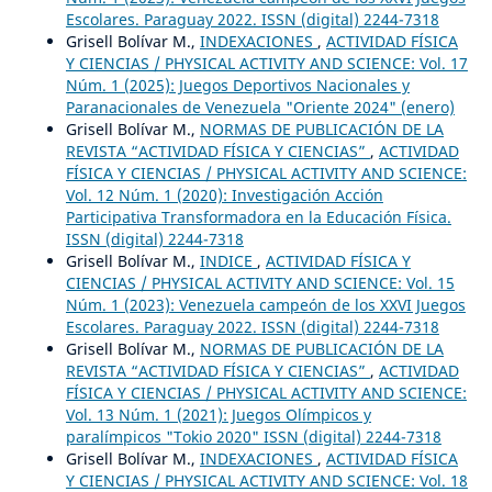
Escolares. Paraguay 2022. ISSN (digital) 2244-7318
Grisell Bolívar M.,
INDEXACIONES
,
ACTIVIDAD FÍSICA
Y CIENCIAS / PHYSICAL ACTIVITY AND SCIENCE: Vol. 17
Núm. 1 (2025): Juegos Deportivos Nacionales y
Paranacionales de Venezuela "Oriente 2024" (enero)
Grisell Bolívar M.,
NORMAS DE PUBLICACIÓN DE LA
REVISTA “ACTIVIDAD FÍSICA Y CIENCIAS”
,
ACTIVIDAD
FÍSICA Y CIENCIAS / PHYSICAL ACTIVITY AND SCIENCE:
Vol. 12 Núm. 1 (2020): Investigación Acción
Participativa Transformadora en la Educación Física.
ISSN (digital) 2244-7318
Grisell Bolívar M.,
INDICE
,
ACTIVIDAD FÍSICA Y
CIENCIAS / PHYSICAL ACTIVITY AND SCIENCE: Vol. 15
Núm. 1 (2023): Venezuela campeón de los XXVI Juegos
Escolares. Paraguay 2022. ISSN (digital) 2244-7318
Grisell Bolívar M.,
NORMAS DE PUBLICACIÓN DE LA
REVISTA “ACTIVIDAD FÍSICA Y CIENCIAS”
,
ACTIVIDAD
FÍSICA Y CIENCIAS / PHYSICAL ACTIVITY AND SCIENCE:
Vol. 13 Núm. 1 (2021): Juegos Olímpicos y
paralímpicos "Tokio 2020" ISSN (digital) 2244-7318
Grisell Bolívar M.,
INDEXACIONES
,
ACTIVIDAD FÍSICA
Y CIENCIAS / PHYSICAL ACTIVITY AND SCIENCE: Vol. 18