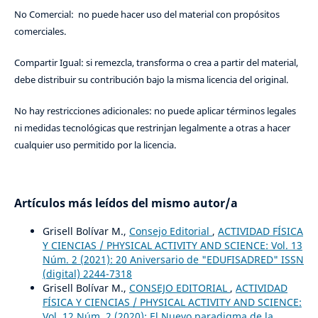
No Comercial: no puede hacer uso del material con propósitos
comerciales.
Compartir Igual: si remezcla, transforma o crea a partir del material,
debe distribuir su contribución bajo la misma licencia del original.
No hay restricciones adicionales: no puede aplicar términos legales
ni medidas tecnológicas que restrinjan legalmente a otras a hacer
cualquier uso permitido por la licencia.
Artículos más leídos del mismo autor/a
Grisell Bolívar M.,
Consejo Editorial
,
ACTIVIDAD FÍSICA
Y CIENCIAS / PHYSICAL ACTIVITY AND SCIENCE: Vol. 13
Núm. 2 (2021): 20 Aniversario de "EDUFISADRED" ISSN
(digital) 2244-7318
Grisell Bolívar M.,
CONSEJO EDITORIAL
,
ACTIVIDAD
FÍSICA Y CIENCIAS / PHYSICAL ACTIVITY AND SCIENCE:
Vol. 12 Núm. 2 (2020): El Nuevo paradigma de la