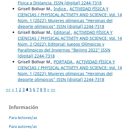
Física a Distancia. ISSN (digital) 2244-7318
Grisell Bolívar M.,
Índice
,
ACTIVIDAD FÍSICA Y
CIENCIAS / PHYSICAL ACTIVITY AND SCIENCE: Vol. 14
Núm. 1 (2022): Mujeres olímpicas "Heroínas del
deporte olímpicos" ISSN (digital) 2244-7318
Grisell Bolívar M.,
Editorial
,
ACTIVIDAD FÍSICA Y
CIENCIAS / PHYSICAL ACTIVITY AND SCIENCE: Vol. 14
Núm. 2 (2022): Editorial: Juegos Olímpicos y
Paralímpicos del Inviernos “Beijing 2022” ISSN
(digital) 2244-7318
Grisell Bolívar M.,
PORTADA
,
ACTIVIDAD FÍSICA Y
CIENCIAS / PHYSICAL ACTIVITY AND SCIENCE: Vol. 14
Núm. 1 (2022): Mujeres olímpicas "Heroínas del
deporte olímpicos" ISSN (digital) 2244-7318
<<
<
1
2
3
4
5
6
7
8
9
>
>>
Información
Para lectores/as
Para autores/as