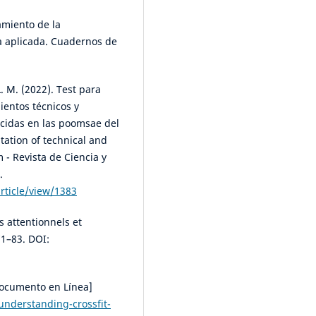
amiento de la
a aplicada. Cuadernos de
. M. (2022). Test para
ientos técnicos y
ecidas en las poomsae del
ation of technical and
- Revista de Ciencia y
.
rticle/view/1383
s attentionnels et
71–83. DOI:
Documento en Línea]
understanding-crossfit-