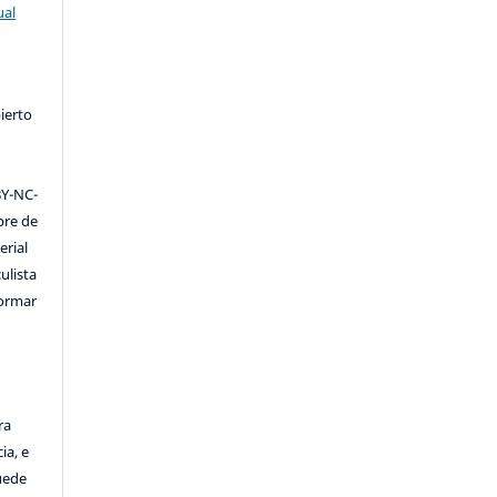
ual
ierto
Y-NC-
ibre de
erial
ulista
formar
ra
ia, e
Puede