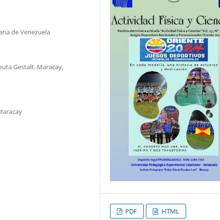
iana de Venezuela
euta Gestalt. Maracay,
 Maracay
PDF
HTML