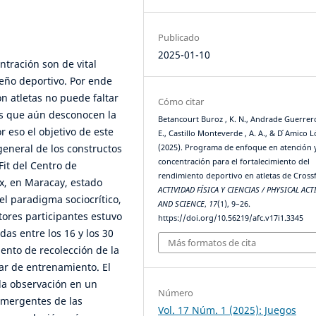
Publicado
2025-01-10
ntración son de vital
peño deportivo. Por ende
n atletas no puede faltar
Cómo citar
es que aún desconocen la
Betancourt Buroz , K. N., Andrade Guerrero
r eso el objetivo de este
E., Castillo Monteverde , A. A., & D ́Amico 
 general de los constructos
(2025). Programa de enfoque en atención 
concentración para el fortalecimiento del
Fit del Centro de
rendimiento deportivo en atletas de Crossf
x, en Maracay, estado
ACTIVIDAD FÍSICA Y CIENCIAS / PHYSICAL ACT
el paradigma sociocrítico,
AND SCIENCE
,
17
(1), 9–26.
tores participantes estuvo
https://doi.org/10.56219/afc.v17i1.3345
as entre los 16 y los 30
Más formatos de cita
ento de recolección de la
gar de entrenamiento. El
 la observación en un
Número
emergentes de las
Vol. 17 Núm. 1 (2025): Juegos