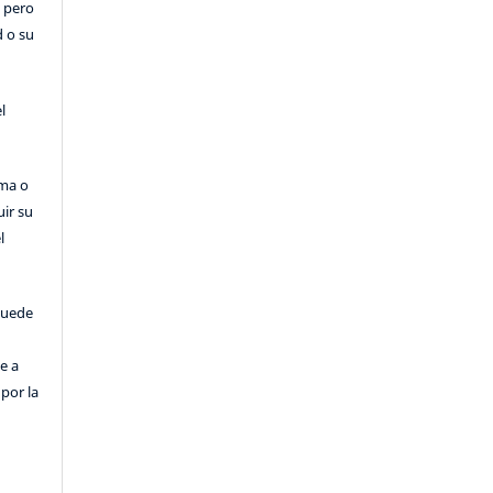
, pero
d o su
l
rma o
uir su
l
puede
e a
por la