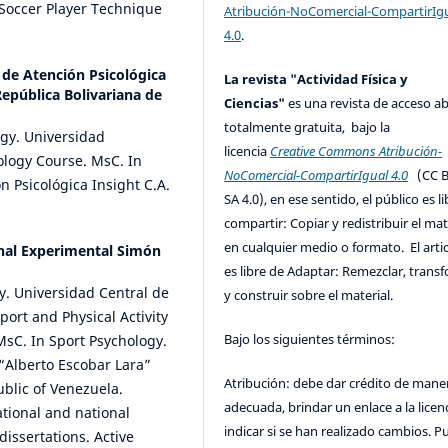
Soccer Player Technique
Atribución-NoComercial-CompartirIg
4.0
.
 de Atención Psicológica
La revista "Actividad Física y
República Bolivariana de
Ciencias"
es una revista de acceso ab
totalmente gratuita, bajo la
ogy. Universidad
licencia
Creative Commons Atribución-
ology Course. MsC. In
NoComercial-CompartirIgual 4.0
(CC B
n Psicológica Insight C.A.
SA 4.0), en ese sentido, el público es l
compartir: Copiar y redistribuir el mat
en cualquier medio o formato. El artic
nal Experimental Simón
es libre de Adaptar: Remezclar, trans
gy. Universidad Central de
y construir sobre el material.
port and Physical Activity
Bajo los siguientes términos:
MsC. In Sport Psychology.
“Alberto Escobar Lara”
Atribución: debe dar crédito de mane
ublic of Venezuela.
adecuada, brindar un enlace a la licenc
ational and national
indicar si se han realizado cambios. 
issertations. Active