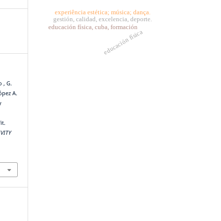
experiência estética; música; dança.
gestión, calidad, excelencia, deporte.
educación física, cuba, formación
educación física
 , G.
López A.
y
it.
IVITY