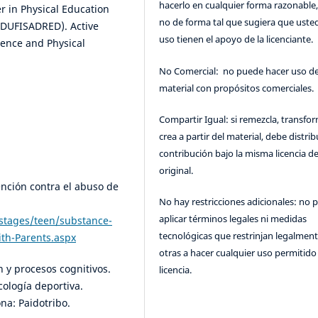
hacerlo en cualquier forma razonable
 in Physical Education
no de forma tal que sugiera que uste
(EDUFISADRED). Active
uso tienen el apoyo de la licenciante.
ience and Physical
No Comercial: no puede hacer uso de
material con propósitos comerciales.
Compartir Igual: si remezcla, transfo
crea a partir del material, debe distrib
contribución bajo la misma licencia de
original.
ención contra el abuso de
No hay restricciones adicionales: no 
aplicar términos legales ni medidas
stages/teen/substance-
tecnológicas que restrinjan legalment
th-Parents.aspx
otras a hacer cualquier uso permitido 
n y procesos cognitivos.
licencia.
cología deportiva.
na: Paidotribo.