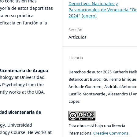
omo conclusión más
Deportivos Nacionales y
yoría de estos deportistas
Paranacionales de Venezuela "Or
ca en su práctica
2024" (enero)
eficacia en función a la
Sección
Artículos
Licencia
Bicentenaria de Aragua
Derechos de autor 2025 Katherin Nail
chology at Universidad
Betancourt Buroz , Guillermo Enrique
s Psychology from the
Andrade Guerrero , Asdrúbal Antonio
ently works at the UBA.
Castillo Monteverde , Alessandro D ́A
López
dad Bicentenaria de
ogy. Universidad
Esta obra está bajo una licencia
ology Course. He works at
internacional
Creative Commons