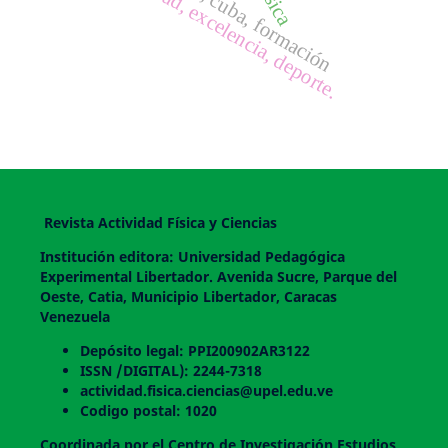
gestión, calidad, excelencia, deporte.
Revista Actividad Física y Ciencias
Institución editora: Universidad Pedagógica
Experimental Libertador. Avenida Sucre, Parque del
Oeste, Catia, Municipio Libertador, Caracas
Venezuela
Depósito legal: PPI200902AR3122
ISSN /DIGITAL): 2244-7318
actividad.fisica.ciencias@upel.edu.ve
Codigo postal: 1020
Coordinada por el Centro de Investigación Estudios