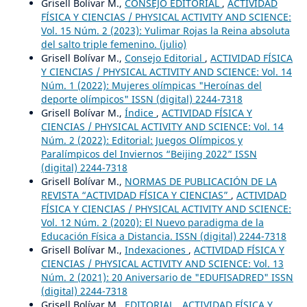
Grisell Bolívar M.,
CONSEJO EDITORIAL
,
ACTIVIDAD
FÍSICA Y CIENCIAS / PHYSICAL ACTIVITY AND SCIENCE:
Vol. 15 Núm. 2 (2023): Yulimar Rojas la Reina absoluta
del salto triple femenino. (julio)
Grisell Bolívar M.,
Consejo Editorial
,
ACTIVIDAD FÍSICA
Y CIENCIAS / PHYSICAL ACTIVITY AND SCIENCE: Vol. 14
Núm. 1 (2022): Mujeres olímpicas "Heroínas del
deporte olímpicos" ISSN (digital) 2244-7318
Grisell Bolívar M.,
Índice
,
ACTIVIDAD FÍSICA Y
CIENCIAS / PHYSICAL ACTIVITY AND SCIENCE: Vol. 14
Núm. 2 (2022): Editorial: Juegos Olímpicos y
Paralímpicos del Inviernos “Beijing 2022” ISSN
(digital) 2244-7318
Grisell Bolívar M.,
NORMAS DE PUBLICACIÓN DE LA
REVISTA “ACTIVIDAD FÍSICA Y CIENCIAS”
,
ACTIVIDAD
FÍSICA Y CIENCIAS / PHYSICAL ACTIVITY AND SCIENCE:
Vol. 12 Núm. 2 (2020): El Nuevo paradigma de la
Educación Física a Distancia. ISSN (digital) 2244-7318
Grisell Bolívar M.,
Indexaciones
,
ACTIVIDAD FÍSICA Y
CIENCIAS / PHYSICAL ACTIVITY AND SCIENCE: Vol. 13
Núm. 2 (2021): 20 Aniversario de "EDUFISADRED" ISSN
(digital) 2244-7318
Grisell Bolívar M.,
EDITORIAL
,
ACTIVIDAD FÍSICA Y