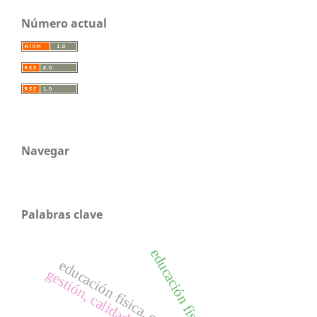
Número actual
Navegar
Palabras clave
educación física
educación física, cuba, formación