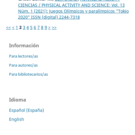
CIENCIAS / PHYSICAL ACTIVITY AND SCIENCE: Vol. 13
Núm. 1 (2021): Juegos Olímpicos y paralímpicos "Tokio
2020" ISSN (digital) 2244-7318
<<
<
1
2
3
4
5
6
7
8
9
>
>>
Información
Para lectores/as
Para autores/as
Para bibliotecarios/as
Idioma
Español (España)
English