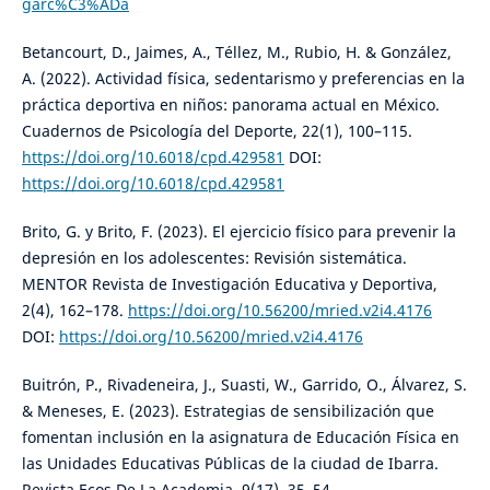
garc%C3%ADa
Betancourt, D., Jaimes, A., Téllez, M., Rubio, H. & González,
A. (2022). Actividad física, sedentarismo y preferencias en la
práctica deportiva en niños: panorama actual en México.
Cuadernos de Psicología del Deporte, 22(1), 100–115.
https://doi.org/10.6018/cpd.429581
DOI:
https://doi.org/10.6018/cpd.429581
Brito, G. y Brito, F. (2023). El ejercicio físico para prevenir la
depresión en los adolescentes: Revisión sistemática.
MENTOR Revista de Investigación Educativa y Deportiva,
2(4), 162–178.
https://doi.org/10.56200/mried.v2i4.4176
DOI:
https://doi.org/10.56200/mried.v2i4.4176
Buitrón, P., Rivadeneira, J., Suasti, W., Garrido, O., Álvarez, S.
& Meneses, E. (2023). Estrategias de sensibilización que
fomentan inclusión en la asignatura de Educación Física en
las Unidades Educativas Públicas de la ciudad de Ibarra.
Revista Ecos De La Academia, 9(17), 35–54.