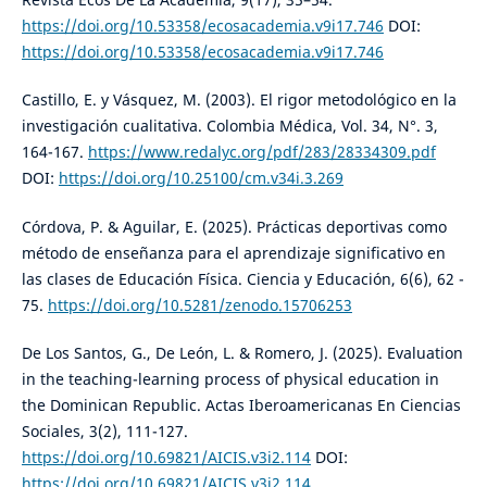
https://doi.org/10.53358/ecosacademia.v9i17.746
DOI:
https://doi.org/10.53358/ecosacademia.v9i17.746
Castillo, E. y Vásquez, M. (2003). El rigor metodológico en la
investigación cualitativa. Colombia Médica, Vol. 34, N°. 3,
164-167.
https://www.redalyc.org/pdf/283/28334309.pdf
DOI:
https://doi.org/10.25100/cm.v34i.3.269
Córdova, P. & Aguilar, E. (2025). Prácticas deportivas como
método de enseñanza para el aprendizaje significativo en
las clases de Educación Física. Ciencia y Educación, 6(6), 62 -
75.
https://doi.org/10.5281/zenodo.15706253
De Los Santos, G., De León, L. & Romero, J. (2025). Evaluation
in the teaching-learning process of physical education in
the Dominican Republic. Actas Iberoamericanas En Ciencias
Sociales, 3(2), 111-127.
https://doi.org/10.69821/AICIS.v3i2.114
DOI:
https://doi.org/10.69821/AICIS.v3i2.114