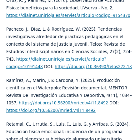
Ortiz, R. y Ramírez, M. (2016). Observatorio de Actividad
Física: beneficios para la sociedad. UVserva - No. 2.
https://dialnet.unirioja.es/servlet/articulo?codigo=9154370
Pacheco, J., Díaz, L. & Rodríguez, W. (2025). Tendencias
investigativas alrededor de prácticas pedagógicas en el
contexto del sistema de justicia juvenil. Telos: Revista de
Estudios Interdisciplinarios en Ciencias Sociales, 27(2), 724-
743.
https://dialnet.unirioja.es/servlet/articulo?
codigo=10191448
DOI:
https://doi.org/10.36390/telos272.18
Ramírez, A., Marín, J. & Cardona, Y. (2025). Producción
científica en el Waterpolo: Revisión documental. MENTOR
Revista De investigación Educativa Y Deportiva, 4(11), 1034–
1057.
https://doi.org/10.56200/mried.v4i11.8492
DOI:
https://doi.org/10.56200/mried.v4i11.8492
Retamal, C., Urrutia, S., Luis, I., Luis, G. y Arribas, S. (2024).
Educación física emocional: incidencia de un programa
sobre el bienestar subjetivo de alumnado universitario