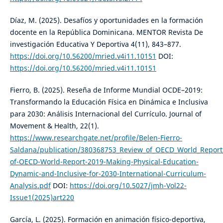
Díaz, M. (2025). Desafíos y oportunidades en la formación
docente en la República Dominicana. MENTOR Revista De
investigación Educativa Y Deportiva 4(11), 843–877.
https://doi.org/10.56200/mried.v4i11.10151
DOI:
https://doi.org/10.56200/mried.v4i11.10151
Fierro, B. (2025). Reseña de Informe Mundial OCDE–2019:
Transformando la Educación Física en Dinámica e Inclusiva
para 2030: Análisis Internacional del Currículo. Journal of
Movement & Health, 22(1).
https://www.researchgate.net/profile/Belen-Fierro-
Saldana/publication/380368753_Review_of_OECD_World_Report_
of-OECD-World-Report-2019-Making-Physical-Education-
Dynamic-and-Inclusive-for-2030-International-Curriculum-
Analysis.pdf
DOI:
https://doi.org/10.5027/jmh-Vol22-
Issue1(2025)art220
García, L. (2025). Formación en animación físico-deportiva,