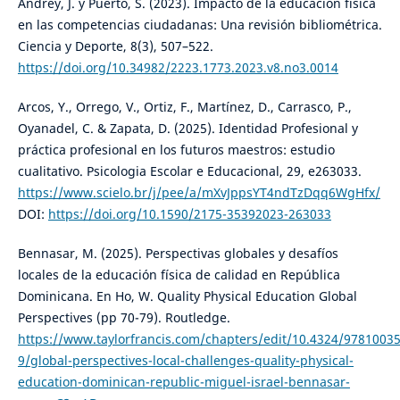
Andrey, J. y Puerto, S. (2023). Impacto de la educación física
en las competencias ciudadanas: Una revisión bibliométrica.
Ciencia y Deporte, 8(3), 507–522.
https://doi.org/10.34982/2223.1773.2023.v8.no3.0014
Arcos, Y., Orrego, V., Ortiz, F., Martínez, D., Carrasco, P.,
Oyanadel, C. & Zapata, D. (2025). Identidad Profesional y
práctica profesional en los futuros maestros: estudio
cualitativo. Psicologia Escolar e Educacional, 29, e263033.
https://www.scielo.br/j/pee/a/mXvJppsYT4ndTzDqq6WgHfx/
DOI:
https://doi.org/10.1590/2175-35392023-263033
Bennasar, M. (2025). Perspectivas globales y desafíos
locales de la educación física de calidad en República
Dominicana. En Ho, W. Quality Physical Education Global
Perspectives (pp 70-79). Routledge.
https://www.taylorfrancis.com/chapters/edit/10.4324/9781003
9/global-perspectives-local-challenges-quality-physical-
education-dominican-republic-miguel-israel-bennasar-