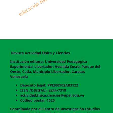
Revista Actividad Física y Ciencias
Institución editora: Universidad Pedagógica
Experimental Libertador. Avenida Sucre, Parque del
Oeste, Catia, Municipio Libertador, Caracas
Venezuela
Depósito legal: PPI200902AR3122
ISSN /DIGITAL): 2244-7318
actividad.fisica.ciencias@upel.edu.ve
Codigo postal: 1020
Coordinada por el Centro de Investigación Estudios