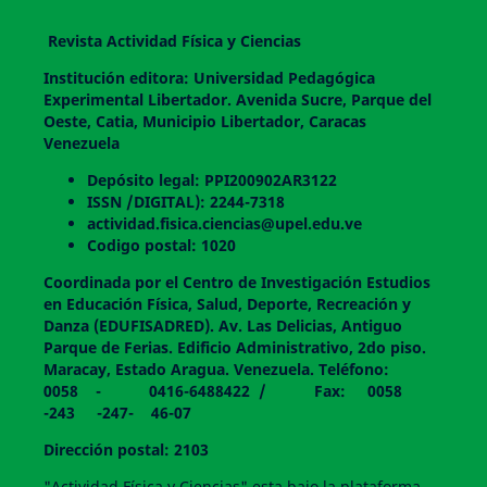
Revista Actividad Física y Ciencias
Institución editora: Universidad Pedagógica
Experimental Libertador. Avenida Sucre, Parque del
Oeste, Catia, Municipio Libertador, Caracas
Venezuela
Depósito legal: PPI200902AR3122
ISSN /DIGITAL): 2244-7318
actividad.fisica.ciencias@upel.edu.ve
Codigo postal: 1020
Coordinada por el Centro de Investigación Estudios
en Educación Física, Salud, Deporte, Recreación y
Danza (EDUFISADRED). Av. Las Delicias, Antiguo
Parque de Ferias. Edificio Administrativo, 2do piso.
Maracay, Estado Aragua. Venezuela. Teléfono:
0058 - 0416-6488422 / Fax: 0058
-243 -247- 46-07
Dirección postal: 2103
"Actividad Física y Ciencias" esta bajo la plataforma,