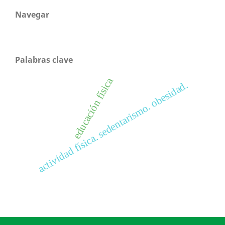
Navegar
Palabras clave
educación física
actividad física. sedentarismo. obesidad.