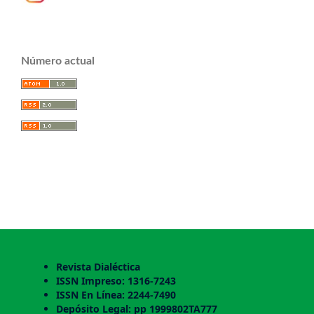
Número actual
Revista Dialéctica
ISSN Impreso: 1316-7243
ISSN En Línea: 2244-7490
Depósito Legal: pp 1999802TA777