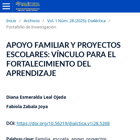
Inicio
/
Archivos
/
Vol. 1 Núm. 28 (2025): Dialéctica
/
Portafolio de Investigación
APOYO FAMILIAR Y PROYECTOS
ESCOLARES: VÍNCULO PARA EL
FORTALECIMIENTO DEL
APRENDIZAJE
Diana Esmeralda Leal Ojeda
Fabiola Zabala Joya
https://doi.org/10.56219/dialctica.v1i28.5268
DOI:
Familia, escuela, apoyo, proyectos,
Palabras clave: