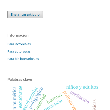
Enviar un artículo
Información
Para lectores/as
Para autores/as
Para bibliotecarios/as
Palabras clave
niños y adultos
extraedad escolar
escucharse
recurso pedagógico
cognición numérica
mediación
política venezolana
barreras
neurodiversidad
neurociencia