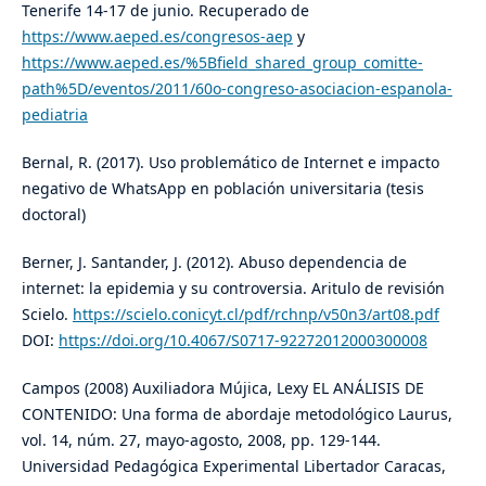
Tenerife 14-17 de junio. Recuperado de
https://www.aeped.es/congresos-aep
y
https://www.aeped.es/%5Bfield_shared_group_comitte-
path%5D/eventos/2011/60o-congreso-asociacion-espanola-
pediatria
Bernal, R. (2017). Uso problemático de Internet e impacto
negativo de WhatsApp en población universitaria (tesis
doctoral)
Berner, J. Santander, J. (2012). Abuso dependencia de
internet: la epidemia y su controversia. Aritulo de revisión
Scielo.
https://scielo.conicyt.cl/pdf/rchnp/v50n3/art08.pdf
DOI:
https://doi.org/10.4067/S0717-92272012000300008
Campos (2008) Auxiliadora Mújica, Lexy EL ANÁLISIS DE
CONTENIDO: Una forma de abordaje metodológico Laurus,
vol. 14, núm. 27, mayo-agosto, 2008, pp. 129-144.
Universidad Pedagógica Experimental Libertador Caracas,