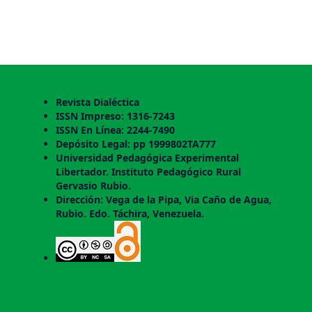
Revista Dialéctica
ISSN Impreso: 1316-7243
ISSN En Línea: 2244-7490
Depósito Legal: pp 1999802TA777
Universidad Pedagógica Experimental
Libertador. Instituto Pedagógico Rural
Gervasio Rubio.
Dirección: Vega de la Pipa, Via Caño de Agua,
Rubio. Edo. Táchira, Venezuela.