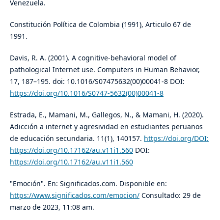
Venezuela.
Constitución Política de Colombia (1991), Articulo 67 de
1991.
Davis, R. A. (2001). A cognitive-behavioral model of
pathological Internet use. Computers in Human Behavior,
17, 187–195. doi: 10.1016/S07475632(00)00041-8 DOI:
https://doi.org/10.1016/S0747-5632(00)00041-8
Estrada, E., Mamani, M., Gallegos, N., & Mamani, H. (2020).
Adicción a internet y agresividad en estudiantes peruanos
de educación secundaria. 11(1), 140157.
https://doi.org/DOI:
https://doi.org/10.17162/au.v11i1.560
DOI:
https://doi.org/10.17162/au.v11i1.560
"Emoción". En: Significados.com. Disponible en:
https://www.significados.com/emocion/
Consultado: 29 de
marzo de 2023, 11:08 am.