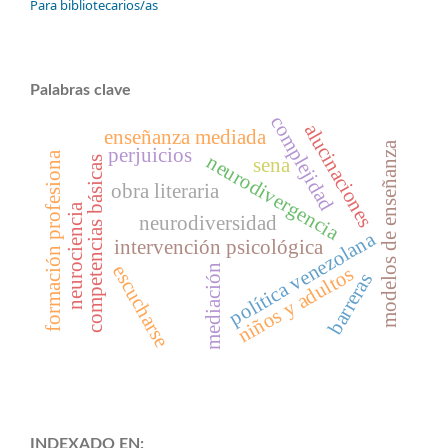
Para bibliotecarios/as
Palabras clave
complejidad
alucinaciones
enseñanza mediada
modelos de enseñanza
perjuicios
formación profesiona
neurodivergencia
competencias básicas
sena
obra literaria
neurociencia
neurodiversidad
política venezolana
intervención psicológica
escucharse
mediación
niños y adultos
barreras
INDEXADO EN: