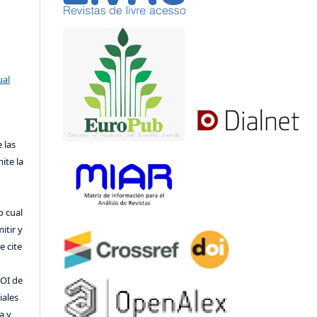
ual
 las
ite la
o cual
itir y
 cite
DOI de
iales
a y