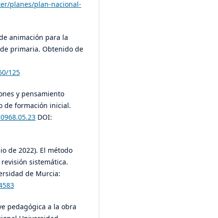
ter/planes/plan-nacional-
s de animación para la
s de primaria. Obtenido de
360/125
ociones y pensamiento
o de formación inicial.
-0968.05.23
DOI:
nio de 2022). El método
revisión sistemática.
versidad de Murcia:
34583
ave pedagógica a la obra