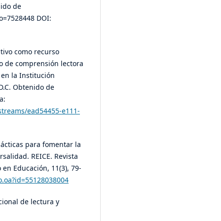
nido de
go=7528448 DOI:
rrativo como recurso
so de comprensión lectora
en la Institución
 D.C. Obtenido de
a:
itstreams/ead54455-e111-
idácticas para fomentar la
ersalidad. REICE. Revista
 en Educación, 11(3), 79-
lo.oa?id=55128038004
cional de lectura y