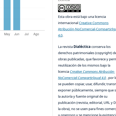
Licencia
Esta obra está bajo una licencia
internacional
Creative Commons
Atribución-NoComercial-CompartirIg
4.0
.
La revista
Dialéctica
conserva los
derechos patrimoniales (copyright) de
obras publicadas, que favorece y perm
reutilización de los mismos bajo la
licencia
Creative Commons Atribución-
NoComercial-CompartirIgual 4.0
, por l
se pueden copiar, usar, difundir, transm
exponer públicamente, siempre que se
la autoría y fuente original de su
publicación (revista, editorial, URL y 
la obra), no se usen para fines comerc
u onerosos y se mencione la existenci