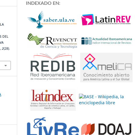
INDEXADO EN:
 LA
S DEL
VA
A
,
2
(28).
A