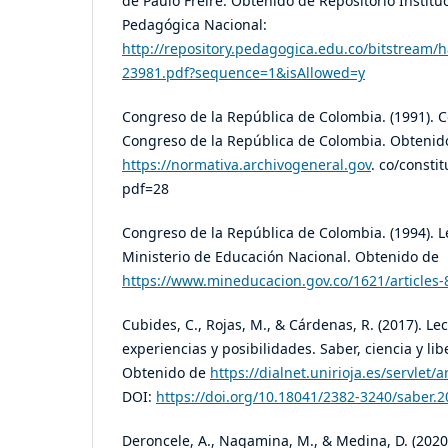
de Paulo Freire. Obtenido de Repositorio Institu
Pedagógica Nacional:
http://repository.pedagogica.edu.co/bitstream/
23981.pdf?sequence=1&isAllowed=y
Congreso de la República de Colombia. (1991). Co
Congreso de la República de Colombia. Obtenid
https://normativa.archivogeneral.gov
. co/consti
pdf=28
Congreso de la República de Colombia. (1994). L
Ministerio de Educación Nacional. Obtenido de
https://www.mineducacion.gov.co/1621/articles-
Cubides, C., Rojas, M., & Cárdenas, R. (2017). Lec
experiencias y posibilidades. Saber, ciencia y lib
Obtenido de
https://dialnet.unirioja.es/servlet
DOI:
https://doi.org/10.18041/2382-3240/saber.
Deroncele, A., Nagamina, M., & Medina, D. (2020)