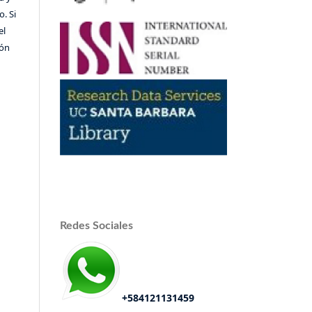
o. Si
el
ión
Redes Sociales
+584121131459