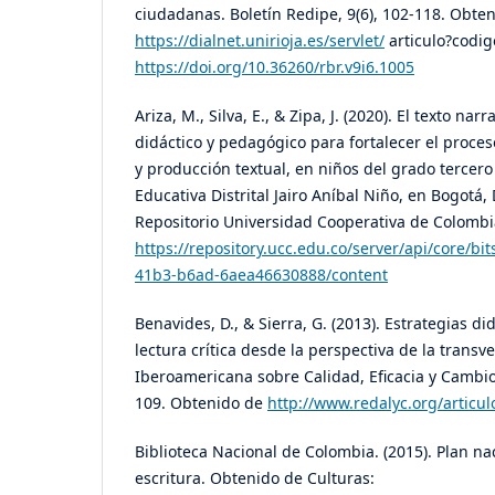
ciudadanas. Boletín Redipe, 9(6), 102-118. Obte
https://dialnet.unirioja.es/servlet/
articulo?codi
https://doi.org/10.36260/rbr.v9i6.1005
Ariza, M., Silva, E., & Zipa, J. (2020). El texto na
didáctico y pedagógico para fortalecer el proce
y producción textual, en niños del grado tercero 
Educativa Distrital Jairo Aníbal Niño, en Bogotá,
Repositorio Universidad Cooperativa de Colombi
https://repository.ucc.edu.co/server/api/core/b
41b3-b6ad-6aea46630888/content
Benavides, D., & Sierra, G. (2013). Estrategias d
lectura crítica desde la perspectiva de la transv
Iberoamericana sobre Calidad, Eficacia y Cambio
109. Obtenido de
http://www.redalyc.org/articu
Biblioteca Nacional de Colombia. (2015). Plan na
escritura. Obtenido de Culturas: