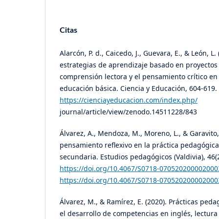
Citas
Alarcón, P. d., Caicedo, J., Guevara, E., & León, L.
estrategias de aprendizaje basado en proyectos 
comprensión lectora y el pensamiento crítico en
educación básica. Ciencia y Educación, 604-619
https://cienciayeducacion.com/index.php/
journal/article/view/zenodo.14511228/843
Álvarez, A., Mendoza, M., Moreno, L., & Garavito, J
pensamiento reflexivo en la práctica pedagógica
secundaria. Estudios pedagógicos (Valdivia), 46(2
https://doi.org/10.4067/S0718-070520200002000
https://doi.org/10.4067/S0718-070520200002000
Álvarez, M., & Ramírez, E. (2020). Prácticas peda
el desarrollo de competencias en inglés, lectura c