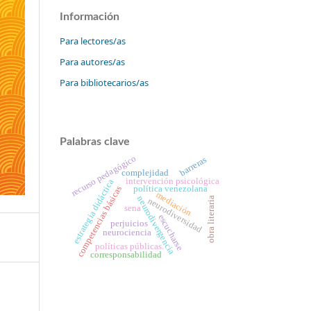
Información
Para lectores/as
Para autores/as
Para bibliotecarios/as
Palabras clave
recurso pedagógico
barreras
complejidad
intervención psicológica
estrategia didáctica
política venezolana
competencias básicas
mediación
neurodivergencia
obra literaria
neurodiversidad
sena
escucharse
perjuicios
neurociencia
políticas públicas.
corresponsabilidad