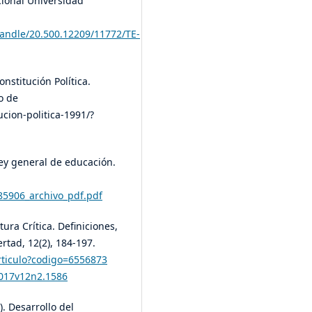
cional Universidad
handle/20.500.12209/11772/TE-
nstitución Política.
o de
tucion-politica-1991/?
ey general de educación.
85906_archivo_pdf.pdf
tura Crítica. Definiciones,
ertad, 12(2), 184-197.
/articulo?codigo=6556873
2017v12n2.1586
. Desarrollo del