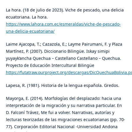
La hora. (18 de julio de 2023). Viche de pescado, una delicia
ecuatoriana. La hora.
https://www.lahora.com.ec/esmeraldas/viche-de-pescado-
una-delicia-ecuatoriana/
Laime Ajacopa, T.; Cazazola, E.; Layme Pairumani, F. y Plaza
Martínez, P. (2007). Diccionario Bilingüe. Iskay simipi
yuyayk’ancha Quechua – Castellano Castellano – Quechua.
Proyecto de Educación Intercultural Bilingüe
https://futatraw.ourproject.org/descargas/DicQuechuaBolivia.p
Lapesa, R. (1981). Historia de la lengua española. Gredos.
Mayorga, E. (2014). Morfologías del desplazado: hacia una
interpretación de la migración y su narrativa particular. En
D. Falconí Trávez, Me fui a volver. Narrativas, autorías y
lecturas teorizadas de las migraciones ecuatorianas (pp. 70-
77). Corporación Editorial Nacional -Universidad Andona