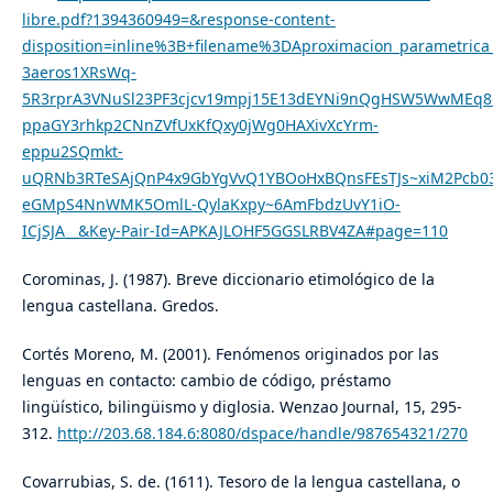
libre.pdf?1394360949=&response-content-
disposition=inline%3B+filename%3DAproximacion_parametric
3aeros1XRsWq-
5R3rprA3VNuSl23PF3cjcv19mpj15E13dEYNi9nQgHSW5WwMEq8
ppaGY3rhkp2CNnZVfUxKfQxy0jWg0HAXivXcYrm-
eppu2SQmkt-
uQRNb3RTeSAjQnP4x9GbYgVvQ1YBOoHxBQnsFEsTJs~xiM2Pcb0
eGMpS4NnWMK5OmlL-QylaKxpy~6AmFbdzUvY1iO-
ICjSJA__&Key-Pair-Id=APKAJLOHF5GGSLRBV4ZA#page=110
Corominas, J. (1987). Breve diccionario etimológico de la
lengua castellana. Gredos.
Cortés Moreno, M. (2001). Fenómenos originados por las
lenguas en contacto: cambio de código, préstamo
lingüístico, bilingüismo y diglosia. Wenzao Journal, 15, 295-
312.
http://203.68.184.6:8080/dspace/handle/987654321/270
Covarrubias, S. de. (1611). Tesoro de la lengua castellana, o