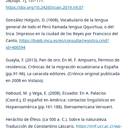
28(Supl. 1), 157-177.
https://doi.org/10.24265/cian.2019.n9.07
González Holguín, D. (1608). Vocabulario de la lengua
general de todo el Perú llamada lengua Qquichua, o del
Inca. Impresso en la ciudad de los Reyes por Francisco del
Canto.
https://bvpb.mcu.es/es/consulta/registro.cmd?
id=406594
Guayta, F. (2013). Pan de oro. En M. F. Ampuero, Permiso de
residencia. Crónicas de la migración ecuatoriana a España
(pp.91-96). La caracola editores. (Crónica original publicada
en 2008 en Vistazo).
Haboud, M. y Vega, E. (2008). Ecuador. En A. Palacios
(Coord.), El español en América: contactos lingüísticos en
Hispanoamérica (pp.161-188). Iberoamericana Vervuert.
Heráclito de Éfeso. (ca 500 a. C.). Sobre la naturaleza.
Traducción de Constantino Láscaris.
https://inif.ucr.ac.cr/wp-