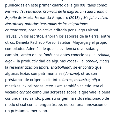
publicadas en este primer cuarto del siglo XXI, tales como:
Permiso de residencia. Crónicas de la migración ecuatoriana a
España
de María Fernanda Ampuero (2013) y
Me fui a volver.
Narrativas, autorías teorizadas de las migraciones
ecuatorianas
, obra colectiva editada por Diego Falconí
Trávez. En los escritos, añoran los sabores de la tierra, entre
otros, Daniela Pacheco Posso, Esteban Mayorga y el propio
compilador. Además de que se evidencia diversidad y el
cambio, -amén de los fonéticos antes conocidos (i. e.
cebolla,
higo
)-, la productividad de algunas voces (i. e.
cebolla, mote
),
la resemantización (
mote, encebollado
), se encontró que
algunas lexías son patrimoniales (
durazno
), otras son
préstamos de orígenes distintos (
arroz, menestra, ají
) o
mestizas lexicalizadas:
guat + ita
. También se etiqueta el
vocablo
ceviche
como una sorpresa sobre la que vale la pena
continuar revisando, pues su origen ha sido relacionado de
modo oficial con la lengua árabe, no con una innovación o
un préstamo americano.