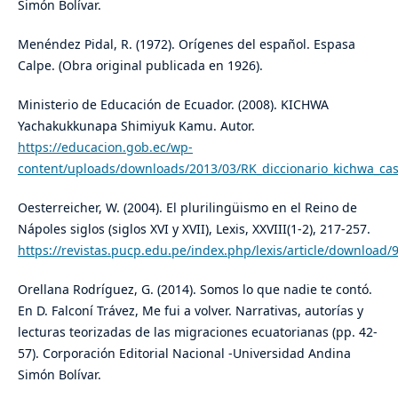
Simón Bolívar.
Menéndez Pidal, R. (1972). Orígenes del español. Espasa
Calpe. (Obra original publicada en 1926).
Ministerio de Educación de Ecuador. (2008). KICHWA
Yachakukkunapa Shimiyuk Kamu. Autor.
https://educacion.gob.ec/wp-
content/uploads/downloads/2013/03/RK_diccionario_kichwa_cas
Oesterreicher, W. (2004). El plurilingüismo en el Reino de
Nápoles siglos (siglos XVI y XVII), Lexis, XXVIII(1-2), 217-257.
https://revistas.pucp.edu.pe/index.php/lexis/article/download/
Orellana Rodríguez, G. (2014). Somos lo que nadie te contó.
En D. Falconí Trávez, Me fui a volver. Narrativas, autorías y
lecturas teorizadas de las migraciones ecuatorianas (pp. 42-
57). Corporación Editorial Nacional -Universidad Andina
Simón Bolívar.