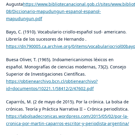
Augusta
https://www.bibliotecanacional.gob.cl/sites/www.bibliot
08/Diccionario-mapudungun-espanol-espanol-
mapudungun.pdf
Bayo, C. (1910). Vocabulario criollo-español sud- americano.
Librería de los sucesores de Hernando .
https://dn790005.ca.archive.org/0/items/vocabulariocriol00bay
Buesa Oliver, T. (1965). Indoamericanismos léxicos en
español. Monografías de ciencias modernas, 73(2). Consejo
Superior de Investigaciones Científicas.
https://obtienearchivo.bcn.cl/obtienearchivo?
id=documentos/10221.1/58412/2/47602.pdf
Caparrós, M. (2 de mayo de 2015). Por la crónica. La bolsa de
crónicas. Teoría y Práctica Narrativa II – Crónica periodística.
https://labolsadecronicas.wordpress.com/2015/05/02/por-la-
cronica-por-martin-caparros-escritor-y-periodista-argentina/