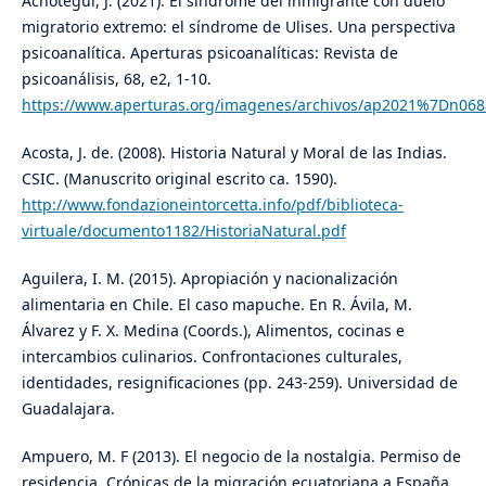
Achotegui, J. (2021). El síndrome del inmigrante con duelo
migratorio extremo: el síndrome de Ulises. Una perspectiva
psicoanalítica. Aperturas psicoanalíticas: Revista de
psicoanálisis, 68, e2, 1-10.
https://www.aperturas.org/imagenes/archivos/ap2021%7Dn068
Acosta, J. de. (2008). Historia Natural y Moral de las Indias.
CSIC. (Manuscrito original escrito ca. 1590).
http://www.fondazioneintorcetta.info/pdf/biblioteca-
virtuale/documento1182/HistoriaNatural.pdf
Aguilera, I. M. (2015). Apropiación y nacionalización
alimentaria en Chile. El caso mapuche. En R. Ávila, M.
Álvarez y F. X. Medina (Coords.), Alimentos, cocinas e
intercambios culinarios. Confrontaciones culturales,
identidades, resignificaciones (pp. 243-259). Universidad de
Guadalajara.
Ampuero, M. F (2013). El negocio de la nostalgia. Permiso de
residencia. Crónicas de la migración ecuatoriana a España