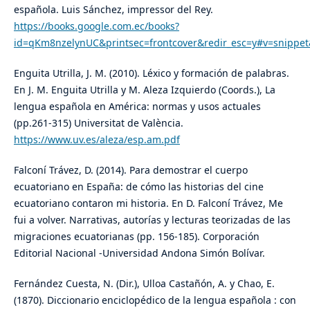
española. Luis Sánchez, impressor del Rey.
https://books.google.com.ec/books?
id=qKm8nzelynUC&printsec=frontcover&redir_esc=y#v=snippe
Enguita Utrilla, J. M. (2010). Léxico y formación de palabras.
En J. M. Enguita Utrilla y M. Aleza Izquierdo (Coords.), La
lengua española en América: normas y usos actuales
(pp.261-315) Universitat de València.
https://www.uv.es/aleza/esp.am.pdf
Falconí Trávez, D. (2014). Para demostrar el cuerpo
ecuatoriano en España: de cómo las historias del cine
ecuatoriano contaron mi historia. En D. Falconí Trávez, Me
fui a volver. Narrativas, autorías y lecturas teorizadas de las
migraciones ecuatorianas (pp. 156-185). Corporación
Editorial Nacional -Universidad Andona Simón Bolívar.
Fernández Cuesta, N. (Dir.), Ulloa Castañón, A. y Chao, E.
(1870). Diccionario enciclopédico de la lengua española : con