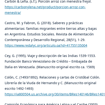
Carbón & Leña. (s.f.). Porción arroz con menestra frejol.
https://carbonylena.net/product/porcion-arroz-con-
menestra/
Castro, M. y Fabron, G. (2018). Saberes y prácticas
alimentarias: familias migrantes entre tierras altas y bajas
en Argentina. Estudios Sociales. Revista de Alimentación
Contemporánea y Desarrollo Regional, 28(51), 1-29.
https://www.redalyc.org/articulo.oa?id=41755135004
Cey, G. (1995). Viaje y descripción de las Indias 1539-1553.
Fundación Banco Venezolano de Crédito – Embajada de
Italia en Venezuela. (Manuscrito original escrito ca. 1569)
Colón, C. (1493/1892). Relaciones y cartas de Cristóbal Colón.
Librería de la Viuda de Hernando y C. (Manuscrito original
escrito 1492-1493)
https://ia800504.us.archive.org/30/items/BRes140146/BRes140
Comisión Económica para América Latina y el Caribe (2003).