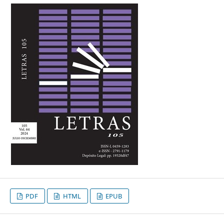
PDF
HTML
EPUB