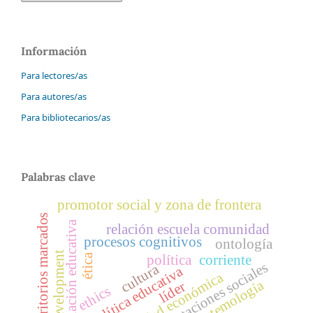
Información
Para lectores/as
Para autores/as
Para bibliotecarios/as
Palabras clave
promotor social y zona de frontera
territorios marcados
evaluación educativa
relación escuela comunidad
procesos cognitivos
ontología
child development
ética
política
corriente
representaciones sociales
cultura
política educativa
realidad económica
epistemología
líder
ethics