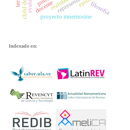
docente
filosofía
proyecto mnemosine
Indexado en: