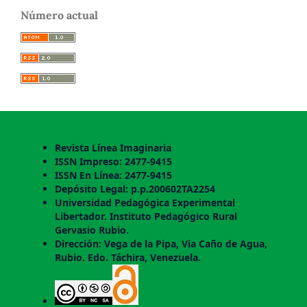
Número actual
Revista Línea Imaginaria
ISSN Impreso: 2477-9415
ISSN En Línea: 2477-9415
Depósito Legal: p.p.200602TA2254
Universidad Pedagógica Experimental
Libertador. Instituto Pedagógico Rural
Gervasio Rubio.
Dirección: Vega de la Pipa, Via Caño de Agua,
Rubio. Edo. Táchira, Venezuela.