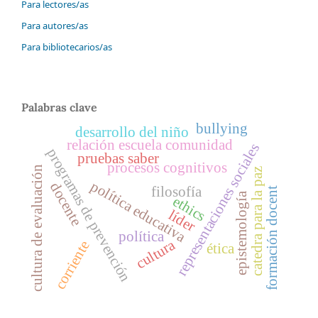
Para lectores/as
Para autores/as
Para bibliotecarios/as
Palabras clave
bullying
desarrollo del niño
relación escuela comunidad
representaciones sociales
programas de prevención
pruebas saber
procesos cognitivos
cultura de evaluación
catedra para la paz
política educativa
docente
filosofía
formación docent
epistemología
ethics
líder
política
cultura
corriente
ética