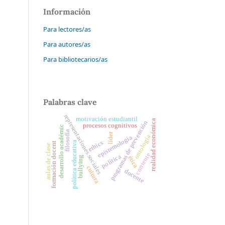
Información
Para lectores/as
Para autores/as
Para bibliotecarios/as
Palabras clave
representaciones sociales
motivación estudiantil
realidad económica
programas de prevención
procesos cognitivos
desarrollo académic
filosofía
líder
ontología
epistemología
ethics
política educativa
formación docent
aulas de clase
corriente
política
ética
bullying
cultura
docente