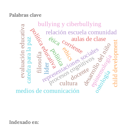
Palabras clave
bullying y ciberbullying
evaluación educativa
política educativa
relación escuela comunidad
ética
aulas de clase
catedra para la paz
corriente
child development
desarrollo del niño
representaciones sociales
ethics
política
filosofía
epistemología
procesos cognitivos
líder
docente
ontología
cultura
medios de comunicación
Indexado en: