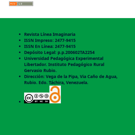
Revista Línea Imaginaria
ISSN Impreso: 2477-9415
ISSN En Línea: 2477-9415
Depósito Legal: p.p.200602TA2254
Universidad Pedagógica Experimental
Libertador. Instituto Pedagógico Rural
Gervasio Rubio.
Dirección: Vega de la Pipa, Via Caño de Agua,
Rubio. Edo. Táchira, Venezuela.