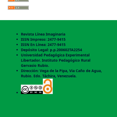
Revista Línea Imaginaria
ISSN Impreso: 2477-9415
ISSN En Línea: 2477-9415
Depósito Legal: p.p.200602TA2254
Universidad Pedagógica Experimental
Libertador. Instituto Pedagógico Rural
Gervasio Rubio.
Dirección: Vega de la Pipa, Via Caño de Agua,
Rubio. Edo. Táchira, Venezuela.