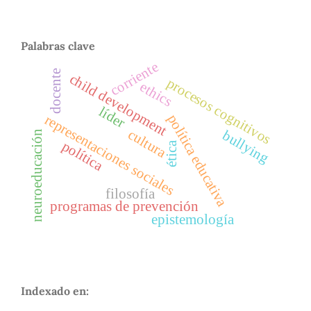
Palabras clave
corriente
docente
child development
procesos cognitivos
ethics
líder
política educativa
representaciones sociales
cultura
bullying
neuroeducación
política
ética
filosofía
programas de prevención
epistemología
Indexado en: