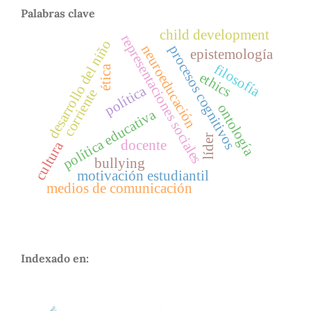
Palabras clave
child development
representaciones sociales
desarrollo del niño
neuroeducación
procesos cognitivos
epistemología
filosofía
ética
ethics
política
corriente
ontología
política educativa
líder
docente
cultura
bullying
motivación estudiantil
medios de comunicación
Indexado en: