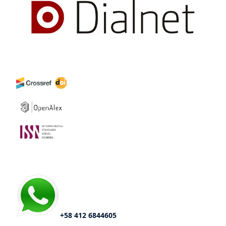
+58 412 6844605