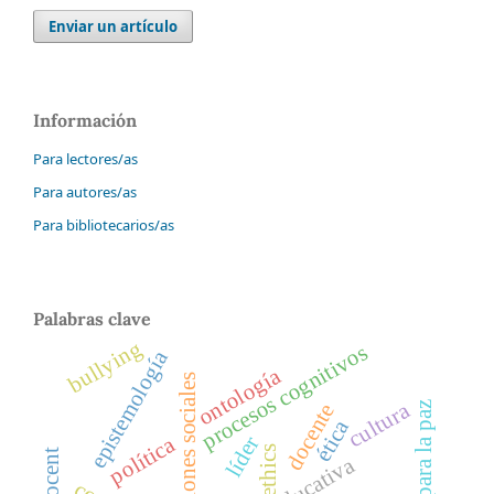
Enviar un artículo
Información
Para lectores/as
Para autores/as
Para bibliotecarios/as
Palabras clave
bullying
procesos cognitivos
epistemología
ontología
representaciones sociales
cultura
docente
catedra para la paz
ética
líder
política
ethics