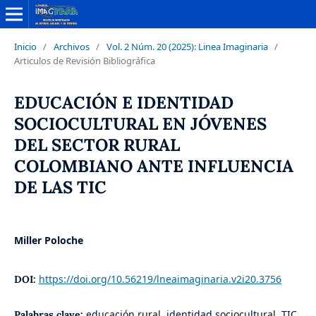
Inicio
/
Archivos
/
Vol. 2 Núm. 20 (2025): Linea Imaginaria
/
Articulos de Revisión Bibliográfica
EDUCACIÓN E IDENTIDAD
SOCIOCULTURAL EN JÓVENES
DEL SECTOR RURAL
COLOMBIANO ANTE INFLUENCIA
DE LAS TIC
Miller Poloche
https://doi.org/10.56219/lneaimaginaria.v2i20.3756
DOI:
educación rural, identidad sociocultural, TIC
Palabras clave: