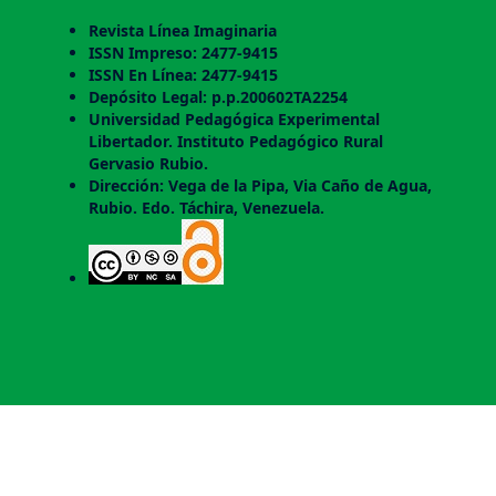
Revista Línea Imaginaria
ISSN Impreso: 2477-9415
ISSN En Línea: 2477-9415
Depósito Legal: p.p.200602TA2254
Universidad Pedagógica Experimental
Libertador. Instituto Pedagógico Rural
Gervasio Rubio.
Dirección: Vega de la Pipa, Via Caño de Agua,
Rubio. Edo. Táchira, Venezuela.