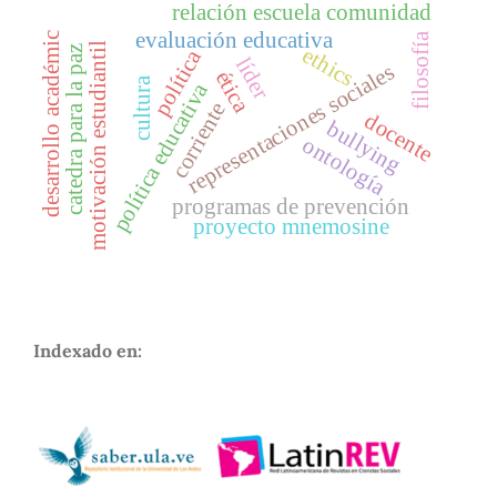
relación escuela comunidad
evaluación educativa
filosofía
desarrollo académic
motivación estudiantil
ethics
catedra para la paz
política
líder
representaciones sociales
ética
cultura
política educativa
corriente
docente
bullying
ontología
programas de prevención
proyecto mnemosine
Indexado en: