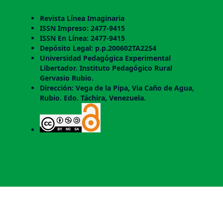
Revista Línea Imaginaria
ISSN Impreso: 2477-9415
ISSN En Línea: 2477-9415
Depósito Legal: p.p.200602TA2254
Universidad Pedagógica Experimental
Libertador. Instituto Pedagógico Rural
Gervasio Rubio.
Dirección: Vega de la Pipa, Via Caño de Agua,
Rubio. Edo. Táchira, Venezuela.