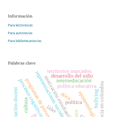
Información
Para lectores/as
Para autores/as
Para bibliotecarios/as
Palabras clave
territorios marcados
representaciones sociales
desarrollo del niño
motivación estudiantil
programas de prevención
procesos cognitivos
neuroeducación
violencia en colombia
política educativa
formación docent
bullying
epistemología
ética
cultura
política
líder
ethics