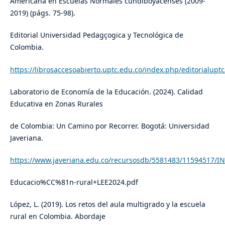
Americana en Escuelas Normales cundiboyacenses (2009-
2019) (págs. 75-98).
Editorial Universidad Pedagçogica y Tecnológica de
Colombia.
https://librosaccesoabierto.uptc.edu.co/index.php/editorialupt
Laboratorio de Economía de la Educación. (2024). Calidad
Educativa en Zonas Rurales
de Colombia: Un Camino por Recorrer. Bogotá: Universidad
Javeriana.
https://www.javeriana.edu.co/recursosdb/5581483/11594517/
Educacio%CC%81n-rural+LEE2024.pdf
López, L. (2019). Los retos del aula multigrado y la escuela
rural en Colombia. Abordaje