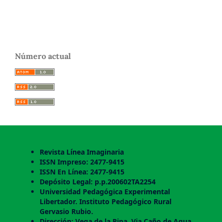
Número actual
Revista Línea Imaginaria
ISSN Impreso: 2477-9415
ISSN En Línea: 2477-9415
Depósito Legal: p.p.200602TA2254
Universidad Pedagógica Experimental
Libertador. Instituto Pedagógico Rural
Gervasio Rubio.
Dirección: Vega de la Pipa, Via Caño de Agua,