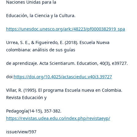
Naciones Unidas para la
Educación, la Ciencia y la Cultura.
https://unesdoc.unesco.org/ark:/48223/pf0000382919_spa
Urrea, S. E., & Figueiredo, E. (2018). Escuela Nueva
colombiana: análisis de sus guías
de aprendizaje. Acta Scientiarum. Education, 40(3), e39727.
doi:
https://doi.org/10.4025/actascieduc.v40i3.39727
Villar, R. (1995). El programa Escuela nueva en Colombia.
Revista Educación y
Pedagogía(14-15), 357-382.
https://revistas.udea.edu.co/index.php/revistaeyp/
issue/view/597