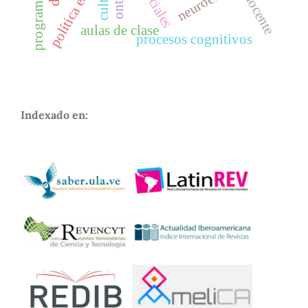
política educativa
docente
aulas de clase
procesos cognitivos
Indexado en: