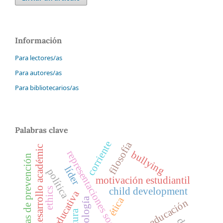
Información
Para lectores/as
Para autores/as
Para bibliotecarios/as
Palabras clave
corriente
filosofía
desarrollo académic
representaciones sociales
bullying
programas de prevención
líder
política
motivación estudiantil
ethics
child development
ética
ontología
neuroeducación
cultura