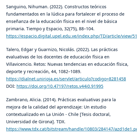
Sanguino, Nihuman. (2022). Constructos teóricos
fundamentados en la lúdica para fortalecer el proceso de
enseñanza de la educación física en el nivel de básica
primaria. Tiempo y Espacio, 32(75), 88–104.
https://espacio.digital.upel.edu.ve/index.php/TD/article/view/5
Talero, Edgar y Guarnizo, Nicolás. (2022). Las prácticas
evaluativas de los docentes de educación física en
Villavicencio. Retos: Nuevas tendencias en educación física,
deporte y recreación, 44, 1082–1089.
https://dialnet.unirioja.es/servlet/articulo?codigo=8281458
DOI:
https://doi.org/10.47197/retos.v44i0.91995
Zambrano, Alicia. (2014). Prácticas evaluativas para la
mejora de la calidad del aprendizaje: Un estudio
contextualizado en La Unión - Chile [Tesis doctoral,
Universidad de Girona]. TDX.
https://www.tdx.cat/bitstream/handle/10803/284147/azd1de1.p