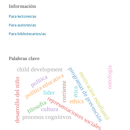
Información
Para lectores/as
Para autores/as
Para bibliotecarios/as
Palabras clave
ontología
programas de prevención
child development
motivación estudiantil
política educativa
política
desarrollo del niño
corriente
ética
líder
representaciones sociales
ethics
filosofía
cultura
procesos cognitivos