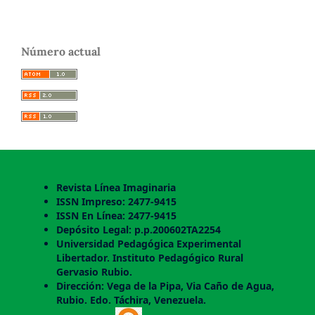
Número actual
Revista Línea Imaginaria
ISSN Impreso: 2477-9415
ISSN En Línea: 2477-9415
Depósito Legal: p.p.200602TA2254
Universidad Pedagógica Experimental
Libertador. Instituto Pedagógico Rural
Gervasio Rubio.
Dirección: Vega de la Pipa, Via Caño de Agua,
Rubio. Edo. Táchira, Venezuela.