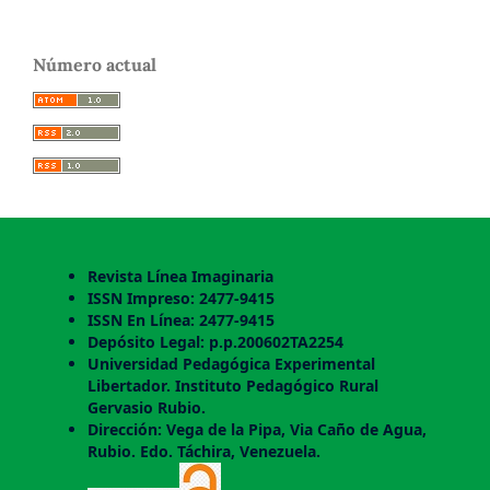
Número actual
Revista Línea Imaginaria
ISSN Impreso: 2477-9415
ISSN En Línea: 2477-9415
Depósito Legal: p.p.200602TA2254
Universidad Pedagógica Experimental
Libertador. Instituto Pedagógico Rural
Gervasio Rubio.
Dirección: Vega de la Pipa, Via Caño de Agua,
Rubio. Edo. Táchira, Venezuela.