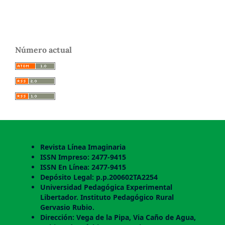
Número actual
Revista Línea Imaginaria
ISSN Impreso: 2477-9415
ISSN En Línea: 2477-9415
Depósito Legal: p.p.200602TA2254
Universidad Pedagógica Experimental
Libertador. Instituto Pedagógico Rural
Gervasio Rubio.
Dirección: Vega de la Pipa, Via Caño de Agua,