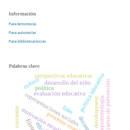
Información
Para lectores/as
Para autores/as
Para bibliotecarios/as
Palabras clave
política educativa
perspectivas educativas
cultura
programas de prevención
desarrollo del niño
política
evaluación educativa
representaciones sociales
epistemología
child development
líder
corriente
motivación estudiantil
procesos cognitivos
docente
filosofía
ethics