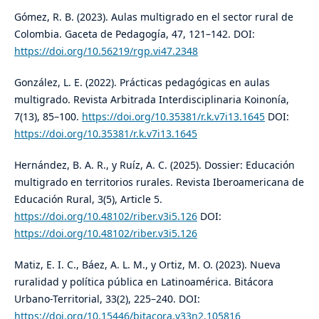
Gómez, R. B. (2023). Aulas multigrado en el sector rural de
Colombia. Gaceta de Pedagogía, 47, 121–142. DOI:
https://doi.org/10.56219/rgp.vi47.2348
González, L. E. (2022). Prácticas pedagógicas en aulas
multigrado. Revista Arbitrada Interdisciplinaria Koinonía,
7(13), 85–100.
https://doi.org/10.35381/r.k.v7i13.1645
DOI:
https://doi.org/10.35381/r.k.v7i13.1645
Hernández, B. A. R., y Ruíz, A. C. (2025). Dossier: Educación
multigrado en territorios rurales. Revista Iberoamericana de
Educación Rural, 3(5), Article 5.
https://doi.org/10.48102/riber.v3i5.126
DOI:
https://doi.org/10.48102/riber.v3i5.126
Matiz, E. I. C., Báez, A. L. M., y Ortiz, M. O. (2023). Nueva
ruralidad y política pública en Latinoamérica. Bitácora
Urbano-Territorial, 33(2), 225–240. DOI:
https://doi.org/10.15446/bitacora.v33n2.105816