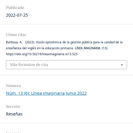
Publicado
2022-07-25
Cómo citar
Barbosa, A. . (2022). Visión epistémica de la gestión pública para la calidad de la
enseñanza del inglés en la educación primaria.
LÍNEA IMAGINARIA
, (13).
https://doi.org/10.56219/lneaimaginaria.vi13.525
Más formatos de cita
Número
Núm. 13 (6): Línea imaginaria Junio 2022
Sección
Reseñas