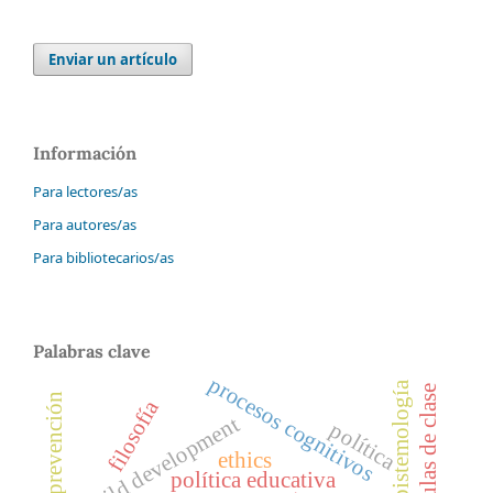
Enviar un artículo
Información
Para lectores/as
Para autores/as
Para bibliotecarios/as
Palabras clave
procesos cognitivos
epistemología
aulas de clase
filosofía
child development
política
ethics
política educativa