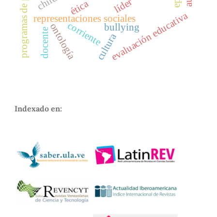
programas de prevención
líder
ética
evaluación educativa
representaciones sociales
corriente
ontología
bullying
docente
cultura
Indexado en: