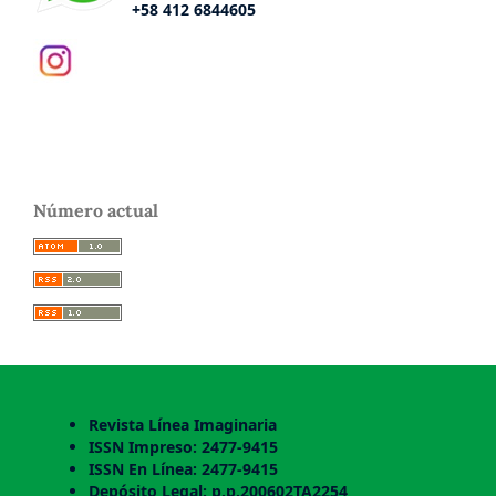
+58 412 6844605
Número actual
Revista Línea Imaginaria
ISSN Impreso: 2477-9415
ISSN En Línea: 2477-9415
Depósito Legal: p.p.200602TA2254