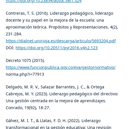
https://doi.org/10.23854/autoc.v8i1.324
Contreras, T. S. (2016). Liderazgo pedagógico, liderazgo
docente y su papel en la mejora de la escuela: una
aproximación teórica. Propósitos y Representaciones, 4(2),
231-284.
https://dialnet.unirioja.es/descarga/articulo/5693204.pdf
DOI:
https://doi.org/10.20511/pyr2016.v4n2.123
Decreto 1075 (2015).
https://www.funcionpublica.gov.co/eva/gestornormativo/
norma.php?i=77913
Delgado, M. R. V., Salazar Barrantes, J. C., & Ortega
Cabrejos, M. Y. (2023). Liderazgo pedagógico del directivo:
Una gestión centrada en la mejora de aprendizajes.
Conrado, 19(92), 18-27.
Gálvez, M. I. T., & Llatas, F. D. H. (2022). Liderazgo
transformacional en la gestión educativa: Una revisión