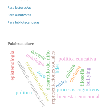
Para lectores/as
Para autores/as
Para bibliotecarios/as
Palabras clave
docente
desarrollo del niño
epistemología
representaciones sociales
ontología
política educativa
medios de comunicación
evaluación educativa
cultura
líder
corriente
bullying
filosofía
ética
ethics
procesos cognitivos
política
bienestar emocional