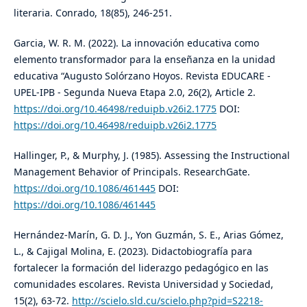
literaria. Conrado, 18(85), 246-251.
Garcia, W. R. M. (2022). La innovación educativa como
elemento transformador para la enseñanza en la unidad
educativa “Augusto Solórzano Hoyos. Revista EDUCARE -
UPEL-IPB - Segunda Nueva Etapa 2.0, 26(2), Article 2.
https://doi.org/10.46498/reduipb.v26i2.1775
DOI:
https://doi.org/10.46498/reduipb.v26i2.1775
Hallinger, P., & Murphy, J. (1985). Assessing the Instructional
Management Behavior of Principals. ResearchGate.
https://doi.org/10.1086/461445
DOI:
https://doi.org/10.1086/461445
Hernández-Marín, G. D. J., Yon Guzmán, S. E., Arias Gómez,
L., & Cajigal Molina, E. (2023). Didactobiografía para
fortalecer la formación del liderazgo pedagógico en las
comunidades escolares. Revista Universidad y Sociedad,
15(2), 63-72.
http://scielo.sld.cu/scielo.php?pid=S2218-