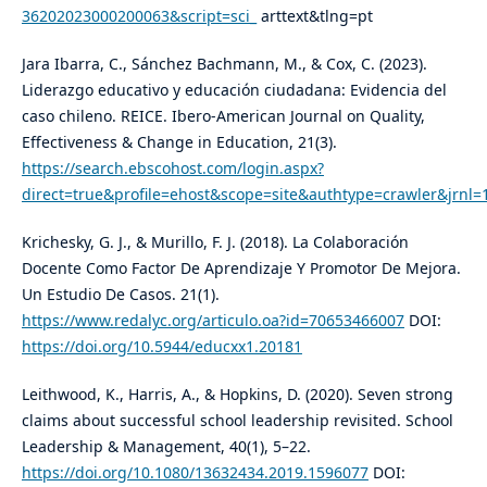
36202023000200063&script=sci_
arttext&tlng=pt
Jara Ibarra, C., Sánchez Bachmann, M., & Cox, C. (2023).
Liderazgo educativo y educación ciudadana: Evidencia del
caso chileno. REICE. Ibero-American Journal on Quality,
Effectiveness & Change in Education, 21(3).
https://search.ebscohost.com/login.aspx?
direct=true&profile=ehost&scope=site&authtype=crawler&
Krichesky, G. J., & Murillo, F. J. (2018). La Colaboración
Docente Como Factor De Aprendizaje Y Promotor De Mejora.
Un Estudio De Casos. 21(1).
https://www.redalyc.org/articulo.oa?id=70653466007
DOI:
https://doi.org/10.5944/educxx1.20181
Leithwood, K., Harris, A., & Hopkins, D. (2020). Seven strong
claims about successful school leadership revisited. School
Leadership & Management, 40(1), 5–22.
https://doi.org/10.1080/13632434.2019.1596077
DOI: