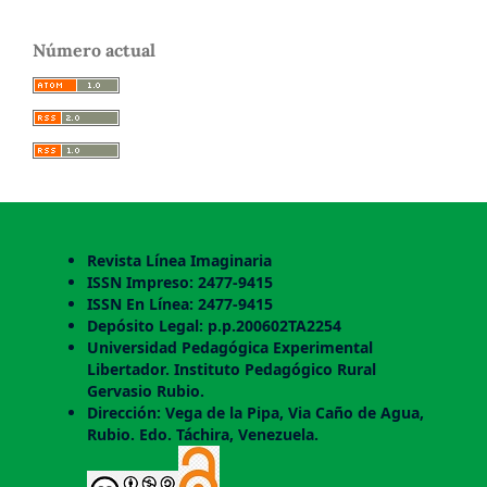
Número actual
Revista Línea Imaginaria
ISSN Impreso: 2477-9415
ISSN En Línea: 2477-9415
Depósito Legal: p.p.200602TA2254
Universidad Pedagógica Experimental
Libertador. Instituto Pedagógico Rural
Gervasio Rubio.
Dirección: Vega de la Pipa, Via Caño de Agua,
Rubio. Edo. Táchira, Venezuela.