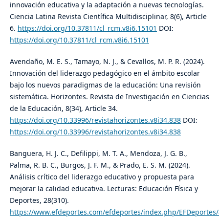
innovación educativa y la adaptación a nuevas tecnologías.
Ciencia Latina Revista Científica Multidisciplinar, 8(6), Article
6.
https://doi.org/10.37811/cl_rcm.v8i6.15101
DOI:
https://doi.org/10.37811/cl_rcm.v8i6.15101
Avendaño, M. E. S., Tamayo, N. J., & Cevallos, M. P. R. (2024).
Innovación del liderazgo pedagógico en el ámbito escolar
bajo los nuevos paradigmas de la educación: Una revisión
sistemática. Horizontes. Revista de Investigación en Ciencias
de la Educación, 8(34), Article 34.
https://doi.org/10.33996/revistahorizontes.v8i34.838
DOI:
https://doi.org/10.33996/revistahorizontes.v8i34.838
Banguera, H. J. C., Defilippi, M. T. A., Mendoza, J. G. B.,
Palma, R. B. C., Burgos, J. F. M., & Prado, E. S. M. (2024).
Análisis crítico del liderazgo educativo y propuesta para
mejorar la calidad educativa. Lecturas: Educación Física y
Deportes, 28(310).
https://www.efdeportes.com/efdeportes/index.php/EFDeportes/