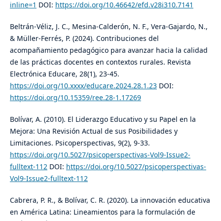
inline=1
DOI:
https://doi.org/10.46642/efd.v28i310.7141
Beltrán-Véliz, J. C., Mesina-Calderón, N. F., Vera-Gajardo, N.,
& Müller-Ferrés, P. (2024). Contribuciones del
acompañamiento pedagógico para avanzar hacia la calidad
de las prácticas docentes en contextos rurales. Revista
Electrónica Educare, 28(1), 23-45.
https://doi.org/10.xxxx/educare.2024.28.1.23
DOI:
https://doi.org/10.15359/ree.28-1.17269
Bolívar, A. (2010). El Liderazgo Educativo y su Papel en la
Mejora: Una Revisión Actual de sus Posibilidades y
Limitaciones. Psicoperspectivas, 9(2), 9-33.
https://doi.org/10.5027/psicoperspectivas-Vol9-Issue2-
fulltext-112
DOI:
https://doi.org/10.5027/psicoperspectivas-
Vol9-Issue2-fulltext-112
Cabrera, P. R., & Bolívar, C. R. (2020). La innovación educativa
en América Latina: Lineamientos para la formulación de