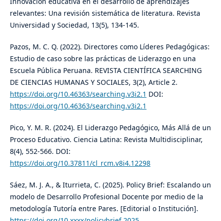
Innovación educativa en el desarrollo de aprendizajes
relevantes: Una revisión sistemática de literatura. Revista
Universidad y Sociedad, 13(5), 134-145.
Pazos, M. C. Q. (2022). Directores como Líderes Pedagógicas:
Estudio de caso sobre las prácticas de Liderazgo en una
Escuela Pública Peruana. REVISTA CIENTÍFICA SEARCHING
DE CIENCIAS HUMANAS Y SOCIALES, 3(2), Article 2.
https://doi.org/10.46363/searching.v3i2.1
DOI:
https://doi.org/10.46363/searching.v3i2.1
Pico, Y. M. R. (2024). El Liderazgo Pedagógico, Más Allá de un
Proceso Educativo. Ciencia Latina: Revista Multidisciplinar,
8(4), 552-566. DOI:
https://doi.org/10.37811/cl_rcm.v8i4.12298
Sáez, M. J. A., & Iturrieta, C. (2025). Policy Brief: Escalando un
modelo de Desarrollo Profesional Docente por medio de la
metodología Tutoría entre Pares. [Editorial o Institución].
https://doi.org/10.xxxx/policybrief.2025