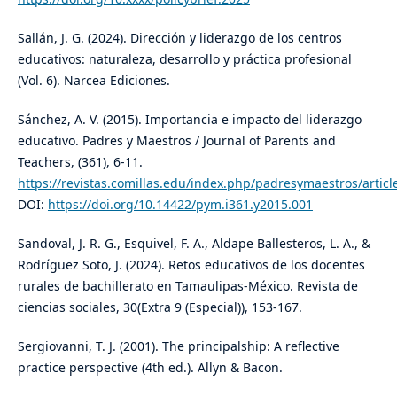
Sallán, J. G. (2024). Dirección y liderazgo de los centros
educativos: naturaleza, desarrollo y práctica profesional
(Vol. 6). Narcea Ediciones.
Sánchez, A. V. (2015). Importancia e impacto del liderazgo
educativo. Padres y Maestros / Journal of Parents and
Teachers, (361), 6-11.
https://revistas.comillas.edu/index.php/padresymaestros/articl
DOI:
https://doi.org/10.14422/pym.i361.y2015.001
Sandoval, J. R. G., Esquivel, F. A., Aldape Ballesteros, L. A., &
Rodríguez Soto, J. (2024). Retos educativos de los docentes
rurales de bachillerato en Tamaulipas-México. Revista de
ciencias sociales, 30(Extra 9 (Especial)), 153-167.
Sergiovanni, T. J. (2001). The principalship: A reflective
practice perspective (4th ed.). Allyn & Bacon.