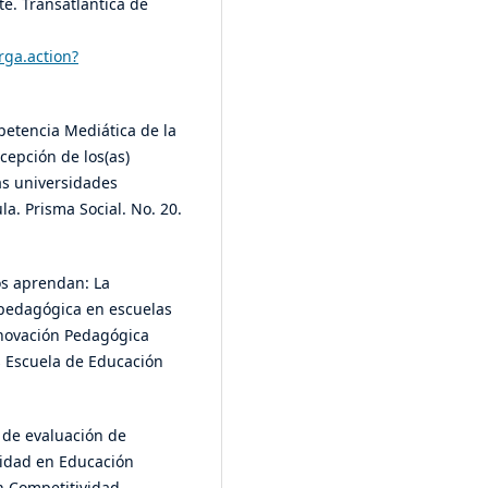
te. Transatlántica de
rga.action?
mpetencia Mediática de la
cepción de los(as)
as universidades
la. Prisma Social. No. 20.
os aprendan: La
pedagógica en escuelas
nnovación Pedagógica
s Escuela de Educación
s de evaluación de
vidad en Educación
n Competitividad