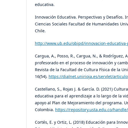
educativa.
Innovación Educativa. Perspectivas y Desafíos. In
Ciencias Sociales Facultad de Humanidades Univ
Chile.
http://www.ub.edu/obipd/innovacion-educativa-p
Cargua, A., Posso, R., Cargua, N., & Rodríguez, A
profesorado en el proceso de innovación y camb
Revista de la Facultad de Cultura Física de la U
16(54).
https://dialnet.unirioja.es/servlet/artic
Castellano, S., Rojas J. & García. D. (2021) Cultur
educativa para el aprendizaje a lo largo de la v
apoyo al Plan de Mejoramiento del programa. U
Colombia.
https://repository.usta.edu.co/handl
Cortés, E. y Ortiz, L. (2018) Educación para Inno