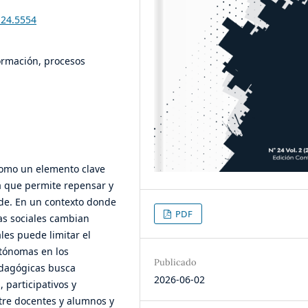
i24.5554
ormación, procesos
como un elemento clave
a que permite repensar y
de. En un contexto donde
PDF
as sociales cambian
es puede limitar el
autónomas en los
Publicado
edagógicas busca
2026-06-02
 participativos y
ntre docentes y alumnos y