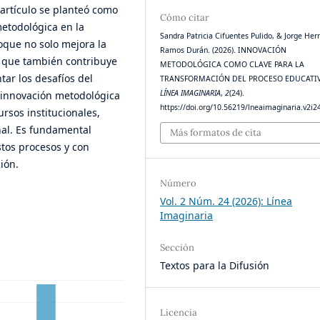
 artículo se planteó como
Cómo citar
metodológica en la
Sandra Patricia Cifuentes Pulido, & Jorge Her
oque no solo mejora la
Ramos Durán. (2026). INNOVACIÓN
o que también contribuye
METODOLÓGICA COMO CLAVE PARA LA
ar los desafíos del
TRANSFORMACIÓN DEL PROCESO EDUCATIV
LÍNEA IMAGINARIA
,
2
(24).
innovación metodológica
https://doi.org/10.56219/lneaimaginaria.v2i2
rsos institucionales,
onal. Es fundamental
Más formatos de cita
stos procesos y con
ión.
Número
Vol. 2 Núm. 24 (2026): Línea
Imaginaria
Sección
Textos para la Difusión
Licencia