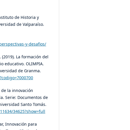
stituto de Historia y
ersidad de Valparaíso.
erspectivas-y-desafios/
. (2019). La formación del
io educativo. OLIMPIA.
niversidad de Granma.
ulo?codigo=7000700
a de la innovación
ida. Serie: Documentos de
niversidad Santo Tomás.
e/11634/34625?show=full
var, Innovación para