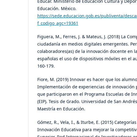
Educar. Ministerio de Educación Cultura y Depor
Educación. México.
https://sede.educacion.gob.es/publiventa/desca
f_codigo_agc=19361
Figuera, M., Ferres, J. & Mateus, J. (2018) La Co
ciudadanía en medios digitales emergentes. Per
colaboradores(as) de la innovación docente en l
españolas el uso de dispositivos móviles en el au
160-179.
Fiore, M. (2019) Innovar es hacer que los alumn
Implementación de experiencias de innovación 
que participaron en el Programa Escuelas de I
(EIP). Tesis de Grado. Universidad de San André
Maestría en Educación.
Gómez, R., Vela, I., & Iturbe, E. (2015) Categoría
Innovación Educativa para mejorar la competiti
Superior. Red Internacional de Investigadores e