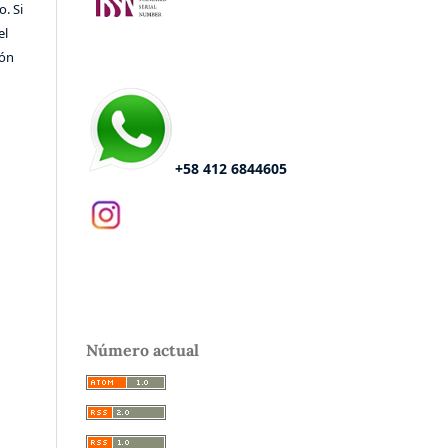
o. Si
el
ión
+58 412 6844605
Número actual