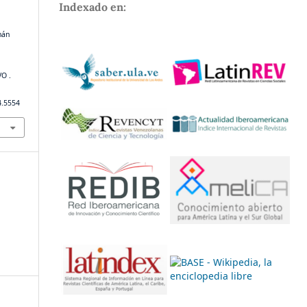
Indexado en:
nán
O .
4.5554