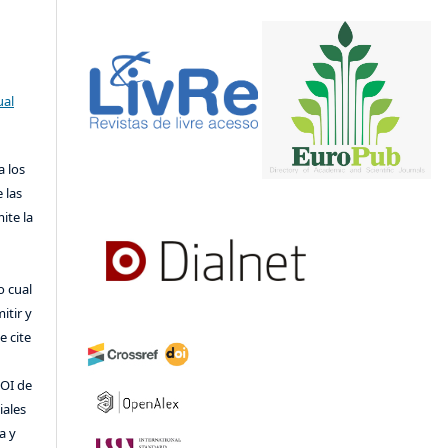
ual
a los
 las
ite la
o cual
itir y
 cite
DOI de
iales
a y