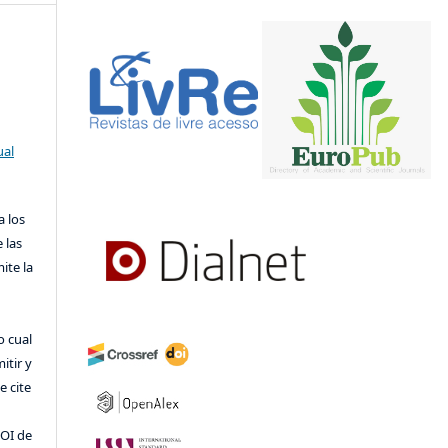
ual
a los
 las
ite la
o cual
itir y
 cite
DOI de