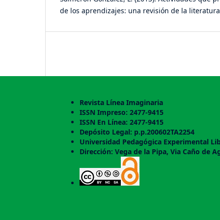
de los aprendizajes: una revisión de la literatur
Revista Línea Imaginaria
ISSN Impreso: 2477-9415
ISSN En Línea: 2477-9415
Depósito Legal: p.p.200602TA2254
Universidad Pedagógica Experimental Lib
Dirección: Vega de la Pipa, Via Caño de A