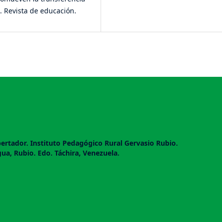
a. Revista de educación.
ertador. Instituto Pedagógico Rural Gervasio Rubio.
gua, Rubio. Edo. Táchira, Venezuela.