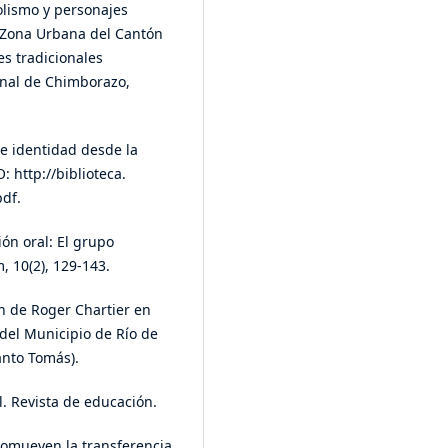
olismo y personajes
a Zona Urbana del Cantón
es tradicionales
onal de Chimborazo,
 e identidad desde la
 http://biblioteca.
pdf.
ión oral: El grupo
 10(2), 129-143.
ón de Roger Chartier en
 del Municipio de Río de
anto Tomás).
l. Revista de educación.
romueven la transferencia