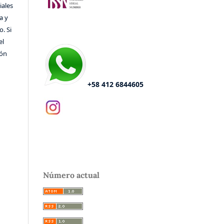
iales
a y
o. Si
el
ión
+58 412 6844605
Número actual