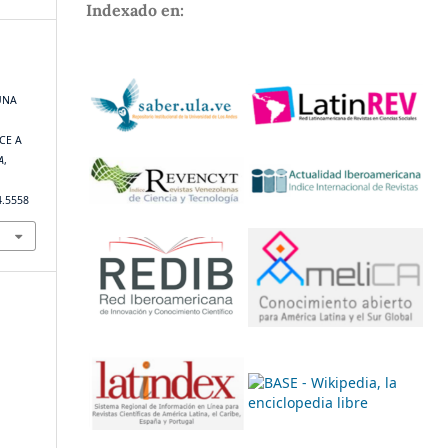
Indexado en:
 UNA
CE A
A
,
4.5558