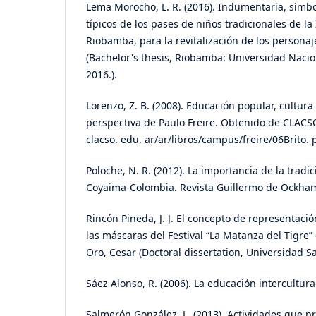
Lema Morocho, L. R. (2016). Indumentaria, simb
típicos de los pases de niños tradicionales de l
Riobamba, para la revitalización de los personaj
(Bachelor's thesis, Riobamba: Universidad Naci
2016.).
Lorenzo, Z. B. (2008). Educación popular, cultura
perspectiva de Paulo Freire. Obtenido de CLACSO:
clacso. edu. ar/ar/libros/campus/freire/06Brito. 
Poloche, N. R. (2012). La importancia de la tradic
Coyaima-Colombia. Revista Guillermo de Ockham,
Rincón Pineda, J. J. El concepto de representaci
las máscaras del Festival “La Matanza del Tigre”
Oro, Cesar (Doctoral dissertation, Universidad S
Sáez Alonso, R. (2006). La educación intercultura
Salmerón González, L. (2013). Actividades que p