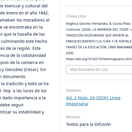
e esencial y cultural del
 de enero en el año 1842,
Cómo citar
llamaban los moradores al
Angélica Sánchez Hernández, & Cecilia Plata
e se encontraba en la
Contreras. (2026). LA MATANZA DEL TIGRE:
es que la hazaña de los
TRADICIÓN RIODORENSE QUE APORTA AL
o, culminando este hecho
ENRIQUECIMIENTO CULTURA Y SE FORTALE
TRAVÉS DE LA EDUCACIÓN.
LÍNEA IMAGINARI
es de la región. Este
2
(24).
ncia de la cotidianidad
https://doi.org/10.56219/lneaimaginaria.v2i2
cipios de la comarca en
y González (Cesar). Sin
Más formatos de cita
gún documento
la tradición y todo se ha
. Hoy a las luces de los
Número
n dado importancia a la
Vol. 2 Núm. 24 (2026): Línea
Imaginaria
e debe seguir
ntizar su estabilidad y
Sección
Textos para la Difusión