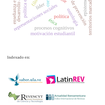
programas de prevención
desarrollo académic
política educativa
enseñanza efectiva
epistemología
territorios marcados
líder
representaciones sociales
ontología
política
ética
procesos cognitivos
motivación estudiantil
Indexado en: