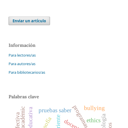
Enviar un artículo
Información
Para lectores/as
Para autores/as
Para bibliotecarios/as
Palabras clave
bullying
pruebas saber
corriente
filosofía
ethics
docente