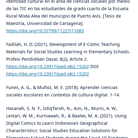
identidad cultural en el área de ciencias sociales por medio
de las TIC en los estudiantes de grado cuarto de la Escuela
Rural Mixta Alea del municipio de Puerto Asís. [Tesis de
Maestría, Universidad de Cartagena].
https://doi.org/10.57799/11227/11683
Fadilah, H. D. (2021). Development of E-Comic Teaching
Materials for Social Studies Learning in Elementary Schools.
Profesi Pendidikan Dasar, 8(2), Article 2.
https://doi.org/10.23917/ppd.v8i2.15202
DOI:
https://doi.org/10.23917/ppd.v8i2.15202
Funes, A. G., & Muñoz, M. E. (2018). Aprender ciencias
sociales escolares en contextos de cultura digital. 1-14.
Hasanah, S. N. F., Istiq’faroh, N., Aini, N., Murni, A. W.,
Lestari, W. M., Kurniawati, R., & Baalwi, M. A. (2021). Using
Digital Comics to Learn Indonesia’s Geographical
Characteristics: Social Studies Education Solutions for
Elementary School Students during the Covid-19 Pandemic.