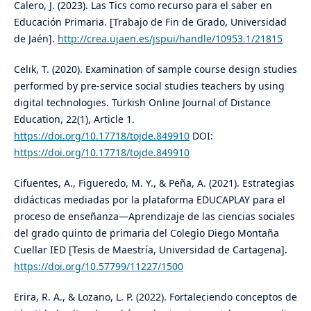
Calero, J. (2023). Las Tics como recurso para el saber en
Educación Primaria. [Trabajo de Fin de Grado, Universidad
de Jaén].
http://crea.ujaen.es/jspui/handle/10953.1/21815
Celık, T. (2020). Examination of sample course design studies
performed by pre-service social studies teachers by using
digital technologies. Turkish Online Journal of Distance
Education, 22(1), Article 1.
https://doi.org/10.17718/tojde.849910
DOI:
https://doi.org/10.17718/tojde.849910
Cifuentes, A., Figueredo, M. Y., & Peña, A. (2021). Estrategias
didácticas mediadas por la plataforma EDUCAPLAY para el
proceso de enseñanza—Aprendizaje de las ciencias sociales
del grado quinto de primaria del Colegio Diego Montaña
Cuellar IED [Tesis de Maestría, Universidad de Cartagena].
https://doi.org/10.57799/11227/1500
Erira, R. A., & Lozano, L. P. (2022). Fortaleciendo conceptos de