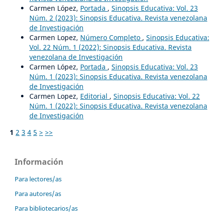
Carmen López,
Portada
,
Sinopsis Educativa: Vol. 23
Núm. 2 (2023): Sinopsis Educativa. Revista venezolana
de Investigación
Carmen Lopez,
Número Completo
,
Sinopsis Educativa:
Vol. 22 Núm. 1 (2022): Sinopsis Educativa. Revista
venezolana de Investigación
Carmen López,
Portada
,
Sinopsis Educativa: Vol. 23
Núm. 1 (2023): Sinopsis Educativa. Revista venezolana
de Investigación
Carmen Lopez,
Editorial
,
Sinopsis Educativa: Vol. 22
Núm. 1 (2022): Sinopsis Educativa. Revista venezolana
de Investigación
1
2
3
4
5
>
>>
Información
Para lectores/as
Para autores/as
Para bibliotecarios/as