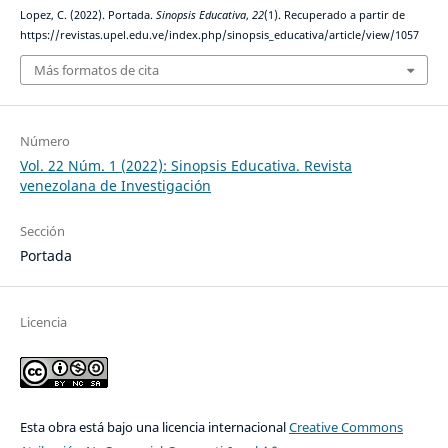
Lopez, C. (2022). Portada.
Sinopsis Educativa
,
22
(1). Recuperado a partir de
https://revistas.upel.edu.ve/index.php/sinopsis_educativa/article/view/1057
Más formatos de cita
Número
Vol. 22 Núm. 1 (2022): Sinopsis Educativa. Revista
venezolana de Investigación
Sección
Portada
Licencia
Esta obra está bajo una licencia internacional
Creative Commons