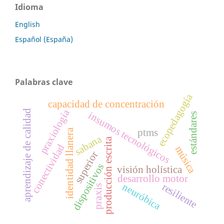
Idioma
English
Español (España)
Palabras clave
ecopedagogía
capacidad de concentración
praxiología
aprendizaje de calidad
insumos tecnológicos
estándares
ptms
identidad llanera
sabana
producción escrita
conectividad
música
superior
dispositivos
visión holística
desarrollo motor
neuróbica
resiliente
praxis