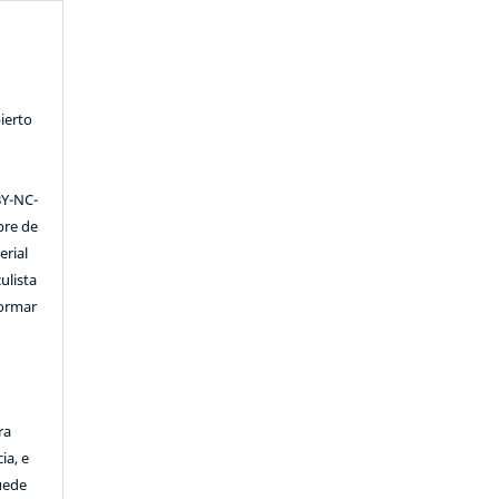
ierto
Y-NC-
ibre de
erial
ulista
formar
ra
ia, e
Puede