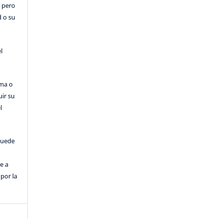
, pero
d o su
l
rma o
uir su
l
puede
e a
por la