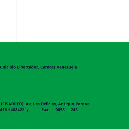
unicipio Libertador, Caracas Venezuela
DUFISADRED). Av. Las Delicias, Antiguo Parque
058 - 0416-6488422 / Fax: 0058 -243