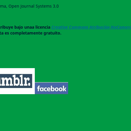
forma, Open Journal Systems 3.0
tribuye bajo unaa licencia
Creative Commons Atribución-NoComerci
ista es completamente gratuito.