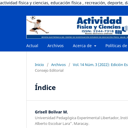
actividad física y ciencias, educación física , recreación, deporte, 
Actual
Archivos
Acerca de
Políticas de
Inicio
/
Archivos
/
Vol. 14 Núm. 3 (2022): Edición E
Consejo Editorial
Índice
Grisell Bolívar M.
Universidad Pedagógica Experimental Libertador, Inst
Alberto Escobar Lara”. Maracay.