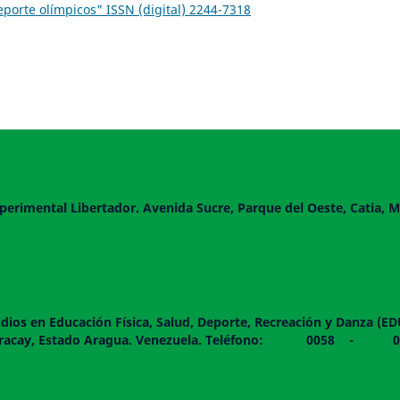
eporte olímpicos" ISSN (digital) 2244-7318
perimental Libertador. Avenida Sucre, Parque del Oeste, Catia, M
dios en Educación Física, Salud, Deporte, Recreación y Danza (E
 piso. Maracay, Estado Aragua. Venezuela. Teléfono: 0