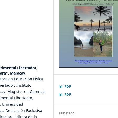
rimental Libertador,
Lara”. Maracay.
fesora en Educación Física
ertador, Instituto
PDF
cay. Magíster en Gerencia
PDF
imental Libertador,
. Universidad
a a Dedicación Exclusiva
Publicado
rectora Editora de la