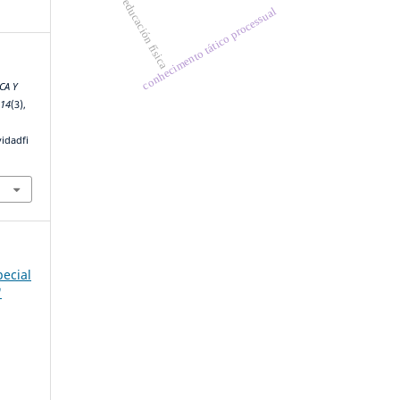
educación física
conhecimento tático processual
CA Y
,
14
(3),
vidadfi
pecial
"