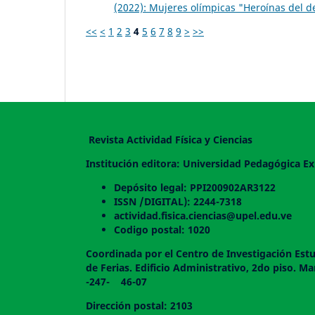
(2022): Mujeres olímpicas "Heroínas del d
<<
<
1
2
3
4
5
6
7
8
9
>
>>
Revista Actividad Física y Ciencias
Institución editora: Universidad Pedagógica Ex
Depósito legal: PPI200902AR3122
ISSN /DIGITAL): 2244-7318
actividad.fisica.ciencias@upel.edu.ve
Codigo postal: 1020
Coordinada por el Centro de Investigación Estu
de Ferias. Edificio Administrativo, 2do
-247- 46-07
Dirección postal: 2103