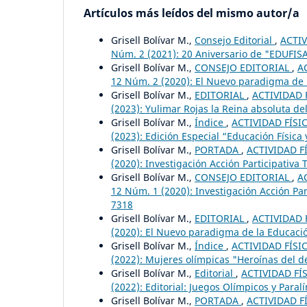
Artículos más leídos del mismo autor/a
Grisell Bolívar M.,
Consejo Editorial
,
ACTIV
Núm. 2 (2021): 20 Aniversario de "EDUFIS
Grisell Bolívar M.,
CONSEJO EDITORIAL
,
A
12 Núm. 2 (2020): El Nuevo paradigma de la
Grisell Bolívar M.,
EDITORIAL
,
ACTIVIDAD F
(2023): Yulimar Rojas la Reina absoluta del 
Grisell Bolívar M.,
Índice
,
ACTIVIDAD FÍSIC
(2023): Edición Especial “Educación Física 
Grisell Bolívar M.,
PORTADA
,
ACTIVIDAD FÍ
(2020): Investigación Acción Participativa
Grisell Bolívar M.,
CONSEJO EDITORIAL
,
A
12 Núm. 1 (2020): Investigación Acción Par
7318
Grisell Bolívar M.,
EDITORIAL
,
ACTIVIDAD F
(2020): El Nuevo paradigma de la Educación
Grisell Bolívar M.,
Índice
,
ACTIVIDAD FÍSIC
(2022): Mujeres olímpicas "Heroínas del d
Grisell Bolívar M.,
Editorial
,
ACTIVIDAD FÍS
(2022): Editorial: Juegos Olímpicos y Paral
Grisell Bolívar M.,
PORTADA
,
ACTIVIDAD FÍ