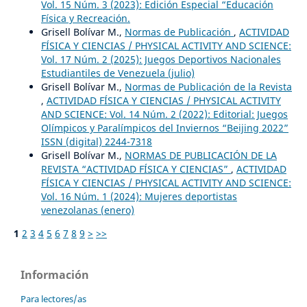
Vol. 15 Núm. 3 (2023): Edición Especial “Educación
Física y Recreación.
Grisell Bolívar M.,
Normas de Publicación
,
ACTIVIDAD
FÍSICA Y CIENCIAS / PHYSICAL ACTIVITY AND SCIENCE:
Vol. 17 Núm. 2 (2025): Juegos Deportivos Nacionales
Estudiantiles de Venezuela (julio)
Grisell Bolívar M.,
Normas de Publicación de la Revista
,
ACTIVIDAD FÍSICA Y CIENCIAS / PHYSICAL ACTIVITY
AND SCIENCE: Vol. 14 Núm. 2 (2022): Editorial: Juegos
Olímpicos y Paralímpicos del Inviernos “Beijing 2022”
ISSN (digital) 2244-7318
Grisell Bolívar M.,
NORMAS DE PUBLICACIÓN DE LA
REVISTA “ACTIVIDAD FÍSICA Y CIENCIAS”
,
ACTIVIDAD
FÍSICA Y CIENCIAS / PHYSICAL ACTIVITY AND SCIENCE:
Vol. 16 Núm. 1 (2024): Mujeres deportistas
venezolanas (enero)
1
2
3
4
5
6
7
8
9
>
>>
Información
Para lectores/as