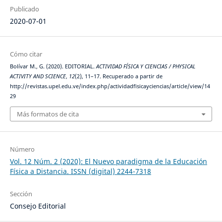
Publicado
2020-07-01
Cómo citar
Bolívar M., G. (2020). EDITORIAL.
ACTIVIDAD FÍSICA Y CIENCIAS / PHYSICAL
ACTIVITY AND SCIENCE
,
12
(2), 11–17. Recuperado a partir de
http://revistas.upel.edu.ve/index.php/actividadfisicayciencias/article/view/14
29
Más formatos de cita
Número
Vol. 12 Núm. 2 (2020): El Nuevo paradigma de la Educación
Física a Distancia. ISSN (digital) 2244-7318
Sección
Consejo Editorial