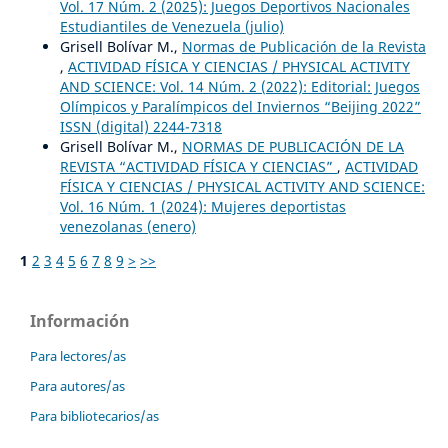
Vol. 17 Núm. 2 (2025): Juegos Deportivos Nacionales
Estudiantiles de Venezuela (julio)
Grisell Bolívar M.,
Normas de Publicación de la Revista
,
ACTIVIDAD FÍSICA Y CIENCIAS / PHYSICAL ACTIVITY
AND SCIENCE: Vol. 14 Núm. 2 (2022): Editorial: Juegos
Olímpicos y Paralímpicos del Inviernos “Beijing 2022”
ISSN (digital) 2244-7318
Grisell Bolívar M.,
NORMAS DE PUBLICACIÓN DE LA
REVISTA “ACTIVIDAD FÍSICA Y CIENCIAS”
,
ACTIVIDAD
FÍSICA Y CIENCIAS / PHYSICAL ACTIVITY AND SCIENCE:
Vol. 16 Núm. 1 (2024): Mujeres deportistas
venezolanas (enero)
1
2
3
4
5
6
7
8
9
>
>>
Información
Para lectores/as
Para autores/as
Para bibliotecarios/as