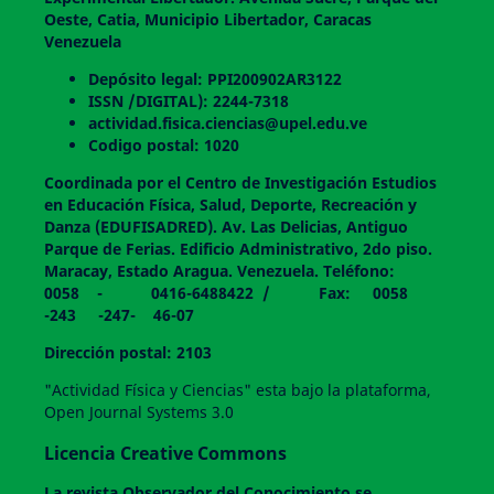
Oeste, Catia, Municipio Libertador, Caracas
Venezuela
Depósito legal: PPI200902AR3122
ISSN /DIGITAL): 2244-7318
actividad.fisica.ciencias@upel.edu.ve
Codigo postal: 1020
Coordinada por el Centro de Investigación Estudios
en Educación Física, Salud, Deporte, Recreación y
Danza (EDUFISADRED). Av. Las Delicias, Antiguo
Parque de Ferias. Edificio Administrativo, 2do piso.
Maracay, Estado Aragua. Venezuela. Teléfono:
0058 - 0416-6488422 / Fax: 0058
-243 -247- 46-07
Dirección postal: 2103
"Actividad Física y Ciencias" esta bajo la plataforma,
Open Journal Systems 3.0
Licencia Creative Commons
La revista
Observador del Conocimiento
se