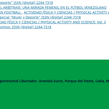
Deporte” ISSN (digital) 2244-7318
EL ARBITRAJE: UNA MIRADA FEMENIL EN EL FÚTBOL VENEZOLANO
LAN FOOTBALL
,
ACTIVIDAD FÍSICA Y CIENCIAS / PHYSICAL ACTIVITY
pecial “Mujer y Deporte” ISSN (digital) 2244-7318
DAD FÍSICA Y CIENCIAS / PHYSICAL ACTIVITY AND SCIENCE: Vol. 3
rtivo. ISSN (digital) 2244-7318
perimental Libertador. Avenida Sucre, Parque del Oeste, Catia, M