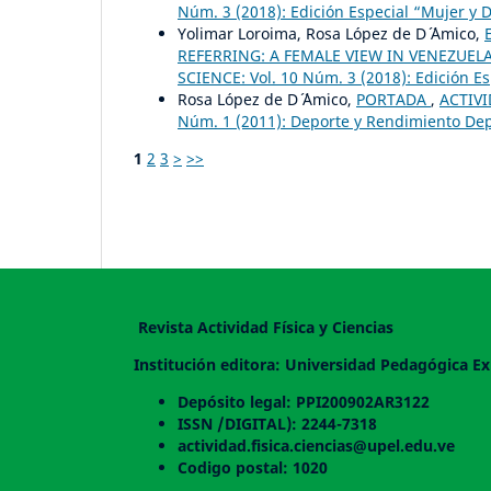
Núm. 3 (2018): Edición Especial “Mujer y 
Yolimar Loroima, Rosa López de D´ ´Amico,
REFERRING: A FEMALE VIEW IN VENEZUE
SCIENCE: Vol. 10 Núm. 3 (2018): Edición Es
Rosa López de D´ ´Amico,
PORTADA
,
ACTIVI
Núm. 1 (2011): Deporte y Rendimiento Depo
1
2
3
>
>>
Revista Actividad Física y Ciencias
Institución editora: Universidad Pedagógica Ex
Depósito legal: PPI200902AR3122
ISSN /DIGITAL): 2244-7318
actividad.fisica.ciencias@upel.edu.ve
Codigo postal: 1020