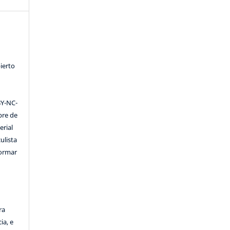
ierto
Y-NC-
ibre de
erial
ulista
formar
ra
ia, e