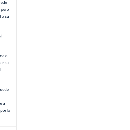
Puede
, pero
d o su
l
rma o
uir su
l
puede
e a
por la