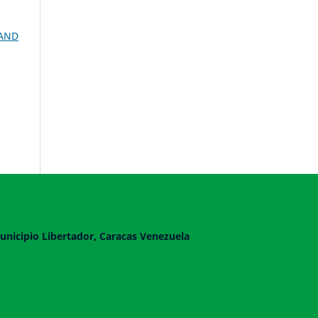
 AND
unicipio Libertador, Caracas Venezuela