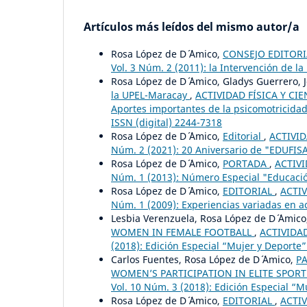
Artículos más leídos del mismo autor/a
Rosa López de D´ ´Amico,
CONSEJO EDITOR
Vol. 3 Núm. 2 (2011): la Intervención de la
Rosa López de D´ ´Amico, Gladys Guerrero, J
la UPEL-Maracay
,
ACTIVIDAD FÍSICA Y CIE
Aportes importantes de la psicomotricidad, 
ISSN (digital) 2244-7318
Rosa López de D´ ´Amico,
Editorial
,
ACTIVID
Núm. 2 (2021): 20 Aniversario de "EDUFIS
Rosa López de D´ ´Amico,
PORTADA
,
ACTIVI
Núm. 1 (2013): Número Especial "Educación
Rosa López de D´ ´Amico,
EDITORIAL
,
ACTIV
Núm. 1 (2009): Experiencias variadas en ac
Lesbia Verenzuela, Rosa López de D´ ´Amic
WOMEN IN FEMALE FOOTBALL
,
ACTIVIDAD
(2018): Edición Especial “Mujer y Deporte”
Carlos Fuentes, Rosa López de D´ ´Amico,
PA
WOMEN’S PARTICIPATION IN ELITE SPOR
Vol. 10 Núm. 3 (2018): Edición Especial “M
Rosa López de D´ ´Amico,
EDITORIAL
,
ACTIV