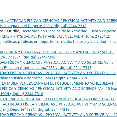
IAL
,
ACTIVIDAD FÍSICA Y CIENCIAS / PHYSICAL ACTIVITY AND SCIEN
 Psicología en el Deporte. ISSN (digital) 2244-7318
osil Murillo,
Doctorado en Ciencias de la Actividad Física y Deporte
NCIAS / PHYSICAL ACTIVITY AND SCIENCE: Vol. 4 Núm. 2 (2012):
políticas públicas en deporte, currículo, historia y actividad física
AD FÍSICA Y CIENCIAS / PHYSICAL ACTIVITY AND SCIENCE: Vol. 13
ADRED" ISSN (digital) 2244-7318
DAD FÍSICA Y CIENCIAS / PHYSICAL ACTIVITY AND SCIENCE: Vol. 5
 Física en América Latina" ISSN (digital) 2244-7318
IDAD FÍSICA Y CIENCIAS / PHYSICAL ACTIVITY AND SCIENCE: Vol. 1
tividad física y deportes. ISSN (digital) 2244-7318
o,
LA MUJER VENEZOLANA EN EL FÚTBOL FEMENINO VENEZUELAN
 FÍSICA Y CIENCIAS / PHYSICAL ACTIVITY AND SCIENCE: Vol. 10 Nú
 ISSN (digital) 2244-7318
RTICIPACIÓN DE LA MUJER EN DEPORTES DE ALTA COMPETENCIA
T
,
ACTIVIDAD FÍSICA Y CIENCIAS / PHYSICAL ACTIVITY AND SCIENCE
ujer y Deporte” ISSN (digital) 2244-7318
IDAD FÍSICA Y CIENCIAS / PHYSICAL ACTIVITY AND SCIENCE: Vol. 1