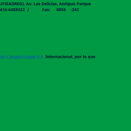
DUFISADRED). Av. Las Delicias, Antiguo Parque
058 - 0416-6488422 / Fax: 0058 -243
al-CompartirIgual 4.0
Internacional, por lo que