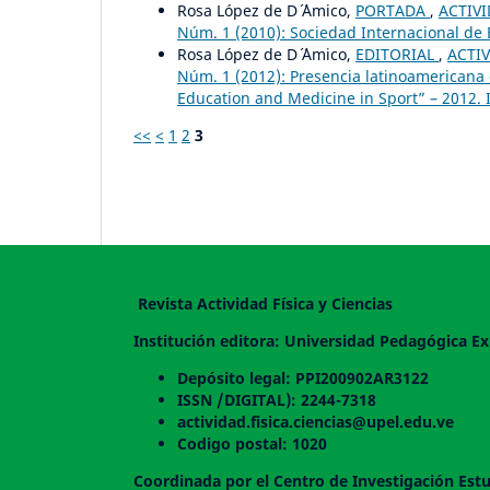
Rosa López de D´ ´Amico,
PORTADA
,
ACTIVI
Núm. 1 (2010): Sociedad Internacional de 
Rosa López de D´ ´Amico,
EDITORIAL
,
ACTIV
Núm. 1 (2012): Presencia latinoamericana
Education and Medicine in Sport” – 2012. 
<<
<
1
2
3
Revista Actividad Física y Ciencias
Institución editora: Universidad Pedagógica Ex
Depósito legal: PPI200902AR3122
ISSN /DIGITAL): 2244-7318
actividad.fisica.ciencias@upel.edu.ve
Codigo postal: 1020
Coordinada por el Centro de Investigación Estu