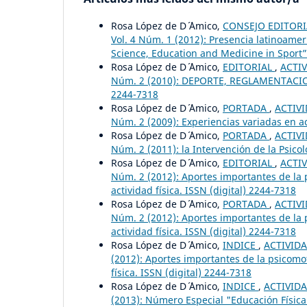
Rosa López de D´ ´Amico,
CONSEJO EDITOR
Vol. 4 Núm. 1 (2012): Presencia latinoame
Science, Education and Medicine in Sport” 
Rosa López de D´ ´Amico,
EDITORIAL
,
ACTIV
Núm. 2 (2010): DEPORTE, REGLAMENTACIO
2244-7318
Rosa López de D´ ´Amico,
PORTADA
,
ACTIVI
Núm. 2 (2009): Experiencias variadas en ac
Rosa López de D´ ´Amico,
PORTADA
,
ACTIVI
Núm. 2 (2011): la Intervención de la Psicol
Rosa López de D´ ´Amico,
EDITORIAL
,
ACTIV
Núm. 2 (2012): Aportes importantes de la ps
actividad física. ISSN (digital) 2244-7318
Rosa López de D´ ´Amico,
PORTADA
,
ACTIVI
Núm. 2 (2012): Aportes importantes de la ps
actividad física. ISSN (digital) 2244-7318
Rosa López de D´ ´Amico,
INDICE
,
ACTIVIDA
(2012): Aportes importantes de la psicomotr
física. ISSN (digital) 2244-7318
Rosa López de D´ ´Amico,
INDICE
,
ACTIVIDA
(2013): Número Especial "Educación Física