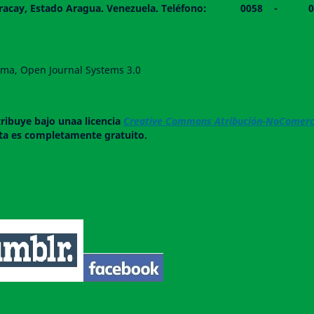
 piso. Maracay, Estado Aragua. Venezuela. Teléfono: 0
forma, Open Journal Systems 3.0
tribuye bajo unaa licencia
Creative Commons Atribución-NoComerci
ista es completamente gratuito.