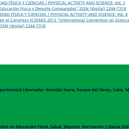
DAD FÍSICA Y CIENCIAS / PHYSICAL ACTIVITY AND SCIENCE: Vol. 2
Educación Física y Deporte Comparados” ISSN (digital) 2244-7318
IDAD FÍSICA Y CIENCIAS / PHYSICAL ACTIVITY AND SCIENCE: Vol. 4
 en el Congreso ICSEMIS 2012 “International Convention on Scienc
ISSN (digital) 2244-7318
perimental Libertador. Avenida Sucre, Parque del Oeste, Catia, M
dios en Educación Física, Salud, Deporte, Recreación y Danza (E