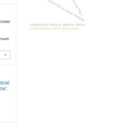
educación física
educação física, brasil, história
TIVIDAD
experiência estética; música; dança.
conhecimento tático processual
vidadfi
ecial
ina"