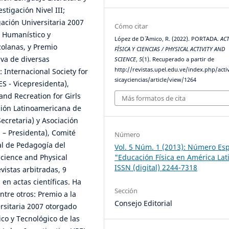
tigación Nivel III;
ación Universitaria 2007
Cómo citar
, Humanístico y
López de D´ ´Amico, R. (2022). PORTADA.
AC
olanas, y Premio
FÍSICA Y CIENCIAS / PHYSICAL ACTIVITY AND
va de diversas
SCIENCE
,
5
(1). Recuperado a partir de
http://revistas.upel.edu.ve/index.php/acti
 Internacional Society for
sicayciencias/article/view/1264
S - Vicepresidenta),
and Recreation for Girls
Más formatos de cita
ión Latinoamericana de
ecretaria) y Asociación
– Presidenta), Comité
Número
al de Pedagogía del
Vol. 5 Núm. 1 (2013): Número Esp
"Educación Física en América Lat
Science and Physical
ISSN (digital) 2244-7318
vistas arbitradas, 9
 en actas científicas. Ha
Sección
ntre otros: Premio a la
Consejo Editorial
rsitaria 2007 otorgado
ico y Tecnológico de las