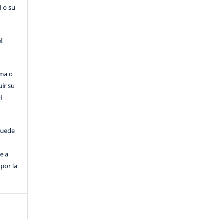
d o su
l
rma o
uir su
l
puede
e a
por la