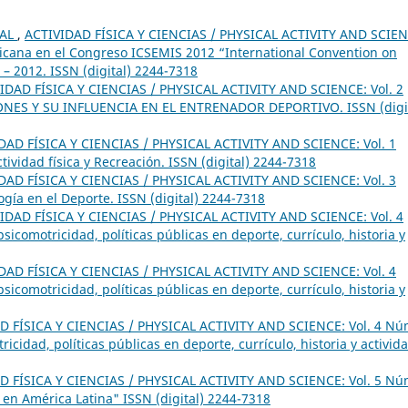
IAL
,
ACTIVIDAD FÍSICA Y CIENCIAS / PHYSICAL ACTIVITY AND SCIEN
ricana en el Congreso ICSEMIS 2012 “International Convention on
– 2012. ISSN (digital) 2244-7318
IDAD FÍSICA Y CIENCIAS / PHYSICAL ACTIVITY AND SCIENCE: Vol. 2
NES Y SU INFLUENCIA EN EL ENTRENADOR DEPORTIVO. ISSN (digit
DAD FÍSICA Y CIENCIAS / PHYSICAL ACTIVITY AND SCIENCE: Vol. 1
tividad física y Recreación. ISSN (digital) 2244-7318
DAD FÍSICA Y CIENCIAS / PHYSICAL ACTIVITY AND SCIENCE: Vol. 3
ogía en el Deporte. ISSN (digital) 2244-7318
IDAD FÍSICA Y CIENCIAS / PHYSICAL ACTIVITY AND SCIENCE: Vol. 4
icomotricidad, políticas públicas en deporte, currículo, historia y
DAD FÍSICA Y CIENCIAS / PHYSICAL ACTIVITY AND SCIENCE: Vol. 4
icomotricidad, políticas públicas en deporte, currículo, historia y
D FÍSICA Y CIENCIAS / PHYSICAL ACTIVITY AND SCIENCE: Vol. 4 Nú
icidad, políticas públicas en deporte, currículo, historia y activid
D FÍSICA Y CIENCIAS / PHYSICAL ACTIVITY AND SCIENCE: Vol. 5 Nú
 en América Latina" ISSN (digital) 2244-7318