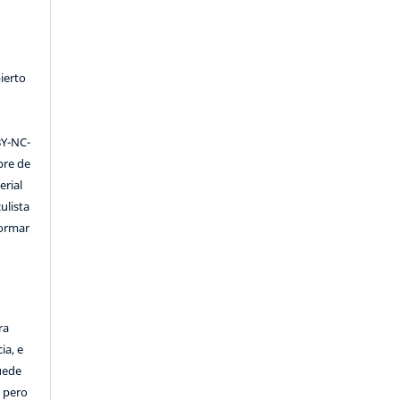
ierto
Y-NC-
ibre de
erial
ulista
formar
ra
ia, e
Puede
, pero