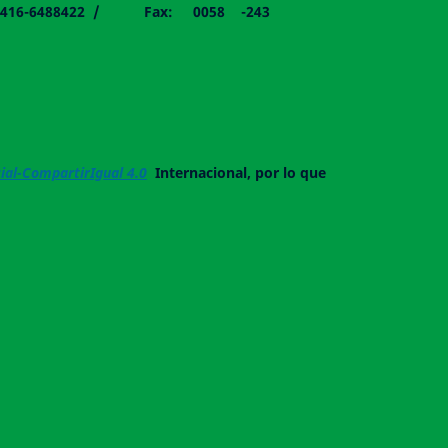
058 - 0416-6488422 / Fax: 0058 -243
al-CompartirIgual 4.0
Internacional, por lo que