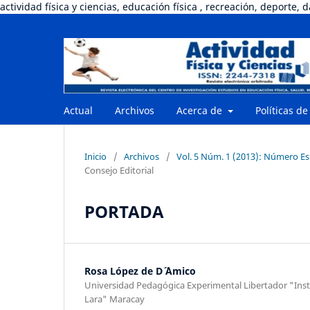
actividad física y ciencias, educación física , recreación, deporte, 
Actual
Archivos
Acerca de
Políticas de
Inicio
/
Archivos
/
Vol. 5 Núm. 1 (2013): Número Esp
Consejo Editorial
PORTADA
Rosa López de D´ ´Amico
Universidad Pedagógica Experimental Libertador "Insti
Lara" Maracay