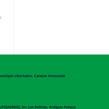
e,
unicipio Libertador, Caracas Venezuela
DUFISADRED). Av. Las Delicias, Antiguo Parque