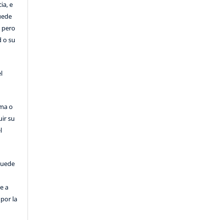
ia, e
Puede
, pero
d o su
l
rma o
uir su
l
puede
e a
por la