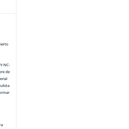
ierto
Y-NC-
ibre de
erial
ulista
formar
ra