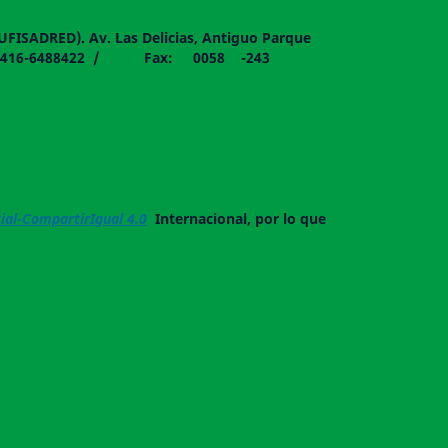
DUFISADRED). Av. Las Delicias, Antiguo Parque
058 - 0416-6488422 / Fax: 0058 -243
al-CompartirIgual 4.0
Internacional, por lo que