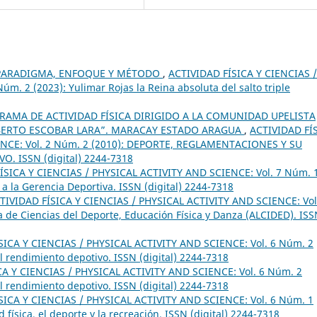
PARADIGMA, ENFOQUE Y MÉTODO
,
ACTIVIDAD FÍSICA Y CIENCIAS /
m. 2 (2023): Yulimar Rojas la Reina absoluta del salto triple
RAMA DE ACTIVIDAD FÍSICA DIRIGIDO A LA COMUNIDAD UPELISTA
LBERTO ESCOBAR LARA”. MARACAY ESTADO ARAGUA
,
ACTIVIDAD FÍ
ENCE: Vol. 2 Núm. 2 (2010): DEPORTE, REGLAMENTACIONES Y SU
 ISSN (digital) 2244-7318
ÍSICA Y CIENCIAS / PHYSICAL ACTIVITY AND SCIENCE: Vol. 7 Núm. 
y a la Gerencia Deportiva. ISSN (digital) 2244-7318
TIVIDAD FÍSICA Y CIENCIAS / PHYSICAL ACTIVITY AND SCIENCE: Vol
 de Ciencias del Deporte, Educación Física y Danza (ALCIDED). IS
SICA Y CIENCIAS / PHYSICAL ACTIVITY AND SCIENCE: Vol. 6 Núm. 2
el rendimiento depotivo. ISSN (digital) 2244-7318
CA Y CIENCIAS / PHYSICAL ACTIVITY AND SCIENCE: Vol. 6 Núm. 2
el rendimiento depotivo. ISSN (digital) 2244-7318
SICA Y CIENCIAS / PHYSICAL ACTIVITY AND SCIENCE: Vol. 6 Núm. 1
 física, el deporte y la recreación. ISSN (digital) 2244-7318