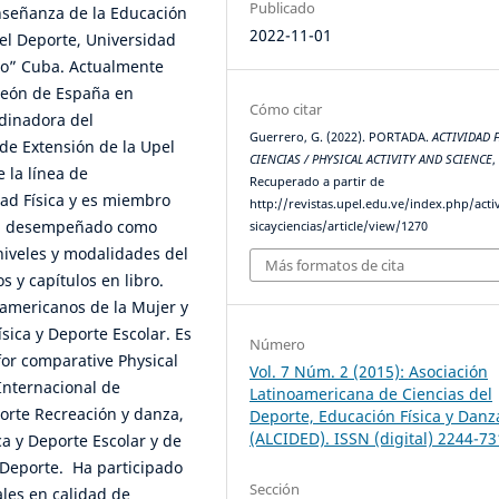
Publicado
nseñanza de la Educación
2022-11-01
y el Deporte, Universidad
rdo” Cuba. Actualmente
 León de España en
Cómo citar
rdinadora del
Guerrero, G. (2022). PORTADA.
ACTIVIDAD F
de Extensión de la Upel
CIENCIAS / PHYSICAL ACTIVITY AND SCIENCE
 la línea de
Recuperado a partir de
idad Física y es miembro
http://revistas.upel.edu.ve/index.php/acti
 ha desempeñado como
sicayciencias/article/view/1270
niveles y modalidades del
Más formatos de cita
s y capítulos en libro.
americanos de la Mujer y
sica y Deporte Escolar. Es
Número
for comparative Physical
Vol. 7 Núm. 2 (2015): Asociación
Internacional de
Latinoamericana de Ciencias del
porte Recreación y danza,
Deporte, Educación Física y Danz
(ALCIDED). ISSN (digital) 2244-7
a y Deporte Escolar y de
 Deporte. Ha participado
Sección
ales en calidad de