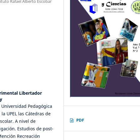
tuto Rafael Alberto Escobar
rimental Libertador
y
a Universidad Pedagógica
 la UPEL las Cátedras de
PDF
colar. A nivel de
igación. Estudios de post-
 Mención Recreación