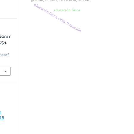
educación física, cuba, formación
educación física
ÍSICA Y
,
7
(2).
vidadfi
a
318