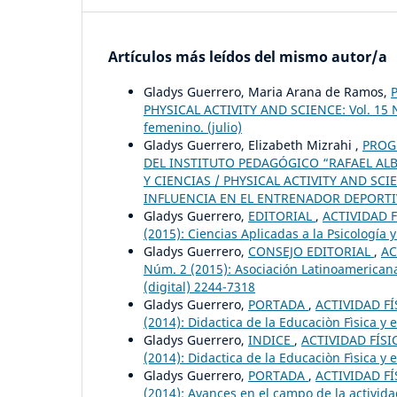
Artículos más leídos del mismo autor/a
Gladys Guerrero, Maria Arana de Ramos,
PHYSICAL ACTIVITY AND SCIENCE: Vol. 15 Nú
femenino. (julio)
Gladys Guerrero, Elizabeth Mizrahi ,
PROG
DEL INSTITUTO PEDAGÓGICO “RAFAEL A
Y CIENCIAS / PHYSICAL ACTIVITY AND SCI
INFLUENCIA EN EL ENTRENADOR DEPORTIVO.
Gladys Guerrero,
EDITORIAL
,
ACTIVIDAD F
(2015): Ciencias Aplicadas a la Psicología 
Gladys Guerrero,
CONSEJO EDITORIAL
,
AC
Núm. 2 (2015): Asociación Latinoamericana
(digital) 2244-7318
Gladys Guerrero,
PORTADA
,
ACTIVIDAD FÍ
(2014): Didactica de la Educaciòn Fìsica y 
Gladys Guerrero,
INDICE
,
ACTIVIDAD FÍSI
(2014): Didactica de la Educaciòn Fìsica y 
Gladys Guerrero,
PORTADA
,
ACTIVIDAD FÍ
(2014): Avances en el campo de la actividad