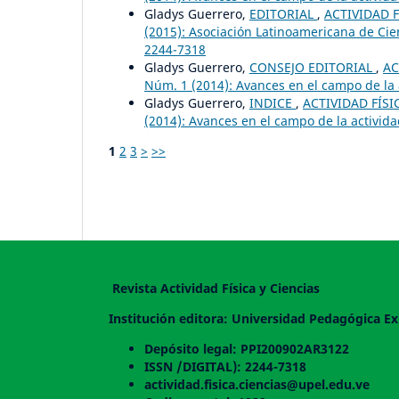
Gladys Guerrero,
EDITORIAL
,
ACTIVIDAD F
(2015): Asociación Latinoamericana de Cien
2244-7318
Gladys Guerrero,
CONSEJO EDITORIAL
,
AC
Núm. 1 (2014): Avances en el campo de la ac
Gladys Guerrero,
INDICE
,
ACTIVIDAD FÍSI
(2014): Avances en el campo de la actividad
1
2
3
>
>>
Revista Actividad Física y Ciencias
Institución editora: Universidad Pedagógica Ex
Depósito legal: PPI200902AR3122
ISSN /DIGITAL): 2244-7318
actividad.fisica.ciencias@upel.edu.ve