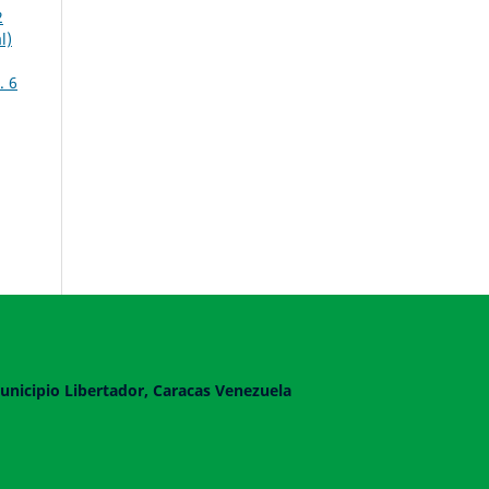
2
l)
. 6
unicipio Libertador, Caracas Venezuela