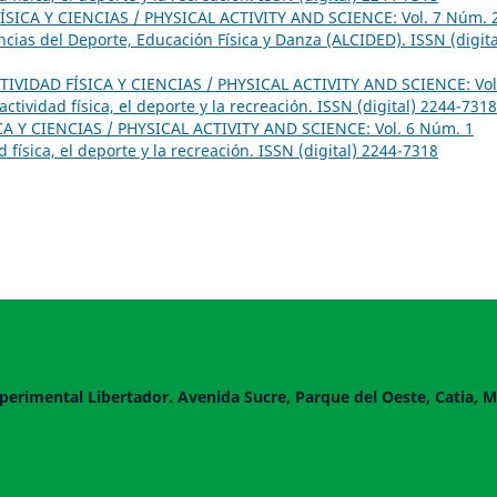
ÍSICA Y CIENCIAS / PHYSICAL ACTIVITY AND SCIENCE: Vol. 7 Núm. 
cias del Deporte, Educación Física y Danza (ALCIDED). ISSN (digita
TIVIDAD FÍSICA Y CIENCIAS / PHYSICAL ACTIVITY AND SCIENCE: Vol
tividad física, el deporte y la recreación. ISSN (digital) 2244-7318
CA Y CIENCIAS / PHYSICAL ACTIVITY AND SCIENCE: Vol. 6 Núm. 1
 física, el deporte y la recreación. ISSN (digital) 2244-7318
perimental Libertador. Avenida Sucre, Parque del Oeste, Catia, M