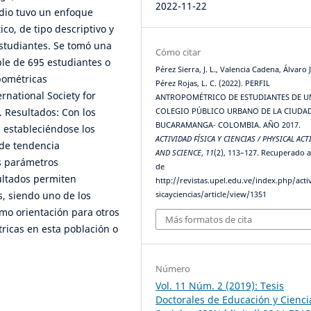
2022-11-22
udio tuvo un enfoque
co, de tipo descriptivo y
estudiantes. Se tomó una
Cómo citar
le de 695 estudiantes o
Pérez Sierra, J. L., Valencia Cadena, Álvaro J
pométricas
Pérez Rojas, L. C. (2022). PERFIL
rnational Society for
ANTROPOMÉTRICO DE ESTUDIANTES DE U
 Resultados: Con los
COLEGIO PÚBLICO URBANO DE LA CIUDA
BUCARAMANGA- COLOMBIA. AÑO 2017.
o, estableciéndose los
ACTIVIDAD FÍSICA Y CIENCIAS / PHYSICAL ACT
 de tendencia
AND SCIENCE
,
11
(2), 113–127. Recuperado a
os parámetros
de
ultados permiten
http://revistas.upel.edu.ve/index.php/acti
, siendo uno de los
sicayciencias/article/view/1351
mo orientación para otros
Más formatos de cita
ricas en esta población o
Número
Vol. 11 Núm. 2 (2019): Tesis
Doctorales de Educación y Cienci