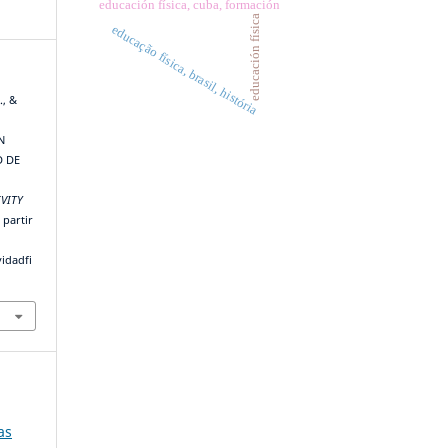
educación física, cuba, formación
educación física
educação física, brasil, história
., &
N
D DE
IVITY
 partir
vidadfi
as