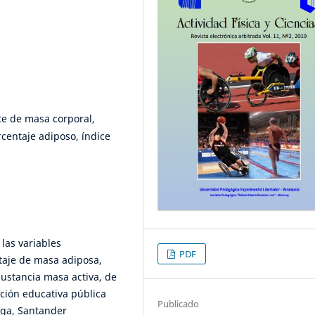
ce de masa corporal,
rcentaje adiposo, índice
 las variables
PDF
taje de masa adiposa,
sustancia masa activa, de
ución educativa pública
Publicado
nga, Santander