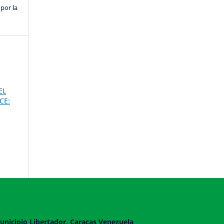
por la
EL
CE:
unicipio Libertador, Caracas Venezuela