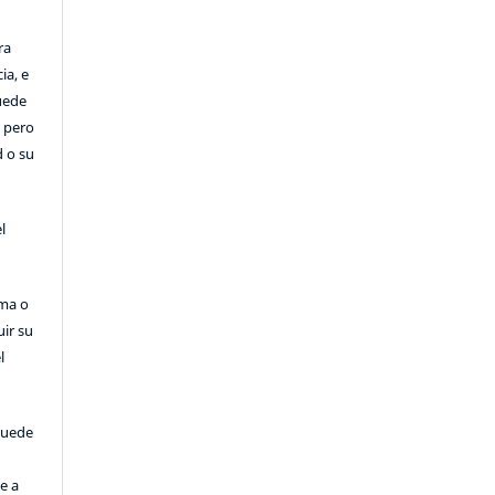
ra
ia, e
Puede
, pero
d o su
l
rma o
uir su
l
puede
e a