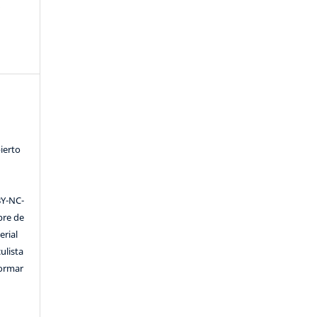
8
ierto
Y-NC-
ibre de
erial
ulista
formar