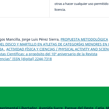
otras a hacer cualquier uso permitido 
licencia.
gos Mancilla, Jorge Luis Pérez Sierra,
PROPUESTA METODOLÓGICA
EL DISCO Y MARTILLO EN ATLETAS DE CATEGORÍAS MENORES EN 
BIA
,
ACTIVIDAD FÍSICA Y CIENCIAS / PHYSICAL ACTIVITY AND SCIEN
tas Científicas: a propósito del 10º aniversario de la Revista
iencias” ISSN (digital) 2244-7318
perimental Libertador. Avenida Sucre, Parque del Oeste, Catia, M