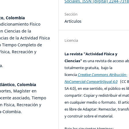
Sociales. ISSN (digital) 2244-731
Sección
ico, Colombia
Artículos
ndicionamiento Físico
en Ciencias de la
cias de la Actividad Física
Licencia
do Tiempo Completo de
ísica, Recreación y
La revista "Actividad Física y
Ciencias"
es una revista de acceso ab
a.
totalmente gratuita, bajo la
licencia
Creative Commons Atribución-
NoComercial-CompartirIgual 4.0
(CC B
tlántico, Colombia
SA 4.0), en ese sentido, el público es l
portes, Magíster en
compartir: Copiar y redistribuir el mat
ocente asociado, Tiempo
en cualquier medio o formato. El artic
 Física, Recreación y
es libre de Adaptar: Remezclar, trans
la-Colombia.
y construir sobre el material.
Bajo los siguientes términos: