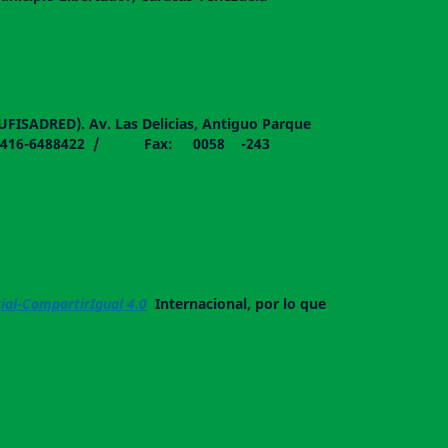
DUFISADRED). Av. Las Delicias, Antiguo Parque
058 - 0416-6488422 / Fax: 0058 -243
al-CompartirIgual 4.0
Internacional, por lo que