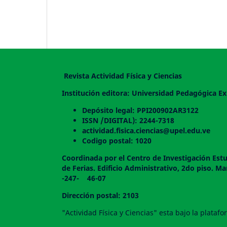
Revista Actividad Física y Ciencias
Institución editora: Universidad Pedagógica Ex
Depósito legal: PPI200902AR3122
ISSN /DIGITAL): 2244-7318
actividad.fisica.ciencias@upel.edu.ve
Codigo postal: 1020
Coordinada por el Centro de Investigación Estu
de Ferias. Edificio Administrativo, 2do
-247- 46-07
Dirección postal: 2103
"Actividad Física y Ciencias" esta bajo la plata