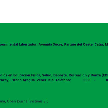
perimental Libertador. Avenida Sucre, Parque del Oeste, Catia, M
dios en Educación Física, Salud, Deporte, Recreación y Danza (E
 piso. Maracay, Estado Aragua. Venezuela. Teléfono: 0
forma, Open Journal Systems 3.0