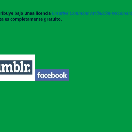
tribuye bajo unaa licencia
Creative Commons Atribución-NoComerci
ista es completamente gratuito.