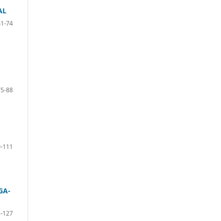
AL
61-74
75-88
-111
GA-
-127