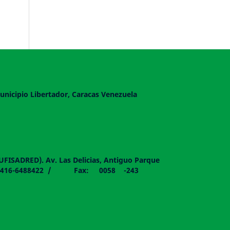
unicipio Libertador, Caracas Venezuela
DUFISADRED). Av. Las Delicias, Antiguo Parque
058 - 0416-6488422 / Fax: 0058 -243