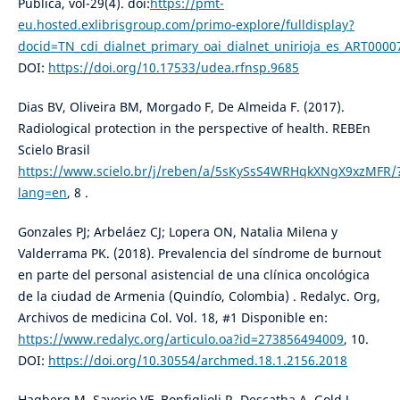
Pública, vol-29(4). doi:
https://pmt-
eu.hosted.exlibrisgroup.com/primo-explore/fulldisplay?
docid=TN_cdi_dialnet_primary_oai_dialnet_unirioja_es_ART0
DOI:
https://doi.org/10.17533/udea.rfnsp.9685
Dias BV, Oliveira BM, Morgado F, De Almeida F. (2017).
Radiological protection in the perspective of health. REBEn
Scielo Brasil
https://www.scielo.br/j/reben/a/5sKySsS4WRHqkXNgX9xzMFR/
lang=en
, 8 .
Gonzales PJ; Arbeláez CJ; Lopera ON, Natalia Milena y
Valderrama PK. (2018). Prevalencia del síndrome de burnout
en parte del personal asistencial de una clínica oncológica
de la ciudad de Armenia (Quindío, Colombia) . Redalyc. Org,
Archivos de medicina Col. Vol. 18, #1 Disponible en:
https://www.redalyc.org/articulo.oa?id=273856494009
, 10.
DOI:
https://doi.org/10.30554/archmed.18.1.2156.2018
Hagberg M, Saverio VF, Bonfiglioli R, Descatha A, Gold J,