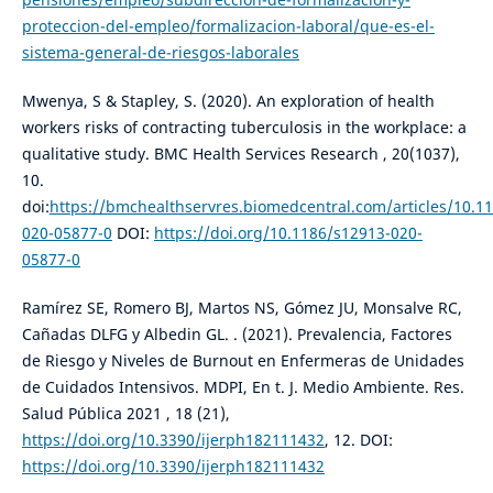
proteccion-del-empleo/formalizacion-laboral/que-es-el-
sistema-general-de-riesgos-laborales
Mwenya, S & Stapley, S. (2020). An exploration of health
workers risks of contracting tuberculosis in the workplace: a
qualitative study. BMC Health Services Research , 20(1037),
10.
doi:
https://bmchealthservres.biomedcentral.com/articles/10.1
020-05877-0
DOI:
https://doi.org/10.1186/s12913-020-
05877-0
Ramírez SE, Romero BJ, Martos NS, Gómez JU, Monsalve RC,
Cañadas DLFG y Albedin GL. . (2021). Prevalencia, Factores
de Riesgo y Niveles de Burnout en Enfermeras de Unidades
de Cuidados Intensivos. MDPI, En t. J. Medio Ambiente. Res.
Salud Pública 2021 , 18 (21),
https://doi.org/10.3390/ijerph182111432
, 12. DOI:
https://doi.org/10.3390/ijerph182111432