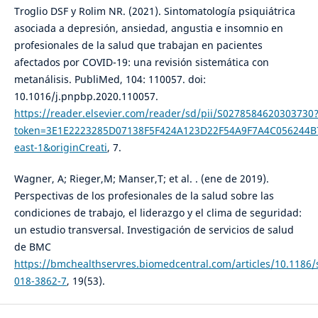
Troglio DSF y Rolim NR. (2021). Sintomatología psiquiátrica
asociada a depresión, ansiedad, angustia e insomnio en
profesionales de la salud que trabajan en pacientes
afectados por COVID-19: una revisión sistemática con
metanálisis. PubliMed, 104: 110057. doi:
10.1016/j.pnpbp.2020.110057.
https://reader.elsevier.com/reader/sd/pii/S0278584620303730
token=3E1E2223285D07138F5F424A123D22F54A9F7A4C056244B
east-1&originCreati
, 7.
Wagner, A; Rieger,M; Manser,T; et al. . (ene de 2019).
Perspectivas de los profesionales de la salud sobre las
condiciones de trabajo, el liderazgo y el clima de seguridad:
un estudio transversal. Investigación de servicios de salud
de BMC
https://bmchealthservres.biomedcentral.com/articles/10.1186/
018-3862-7
, 19(53).