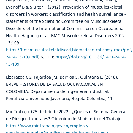
Evanoff B & Sluiter J. (2012). Prevention of musculoskeletal
disorders in workers: classification and health surveillance –
statements of the Scientific Committee on Musculoskeletal
Disorders of the International Commission on Occupational
Health. Hagberg et al. BMC Musculoskeletal Disorders 2012,
13:109
https://bmcmusculoskeletdisord.biomedcentral.com/track/pdf/
2474-13-109.pdf
, 6. DOI:
https://doi.org/10.1186/1471-2474-
13-109
Lizarazoa CG, Fajardoa JM, Berrioa S, Quintana L. (2018).
BREVE HISTORIA DE LA SALUD OCUPACIONAL EN
COLOMBIA. Departamento de Ingeniería Industrial.
Pontificia Universidad Javeriana, Bogotá Colombia, 11.
MinTrabajo. (25 de feb de 2022). ¿Qué es el Sistema General
de Riesgos Laborales? Obtenido de Ministerio del Trabajo:
https://www.mintrabajo.gov.co/empleo-y-
pensiones/empleo/subdireccion-de-formalizacion-y-