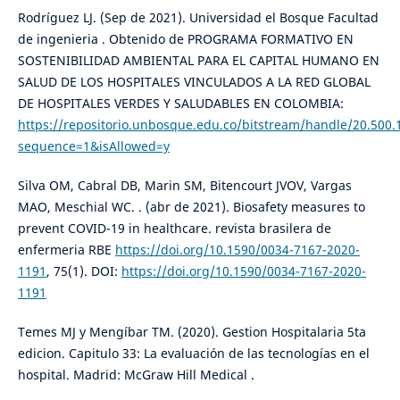
Rodríguez LJ. (Sep de 2021). Universidad el Bosque Facultad
de ingenieria . Obtenido de PROGRAMA FORMATIVO EN
SOSTENIBILIDAD AMBIENTAL PARA EL CAPITAL HUMANO EN
SALUD DE LOS HOSPITALES VINCULADOS A LA RED GLOBAL
DE HOSPITALES VERDES Y SALUDABLES EN COLOMBIA:
https://repositorio.unbosque.edu.co/bitstream/handle/20.500.
sequence=1&isAllowed=y
Silva OM, Cabral DB, Marin SM, Bitencourt JVOV, Vargas
MAO, Meschial WC. . (abr de 2021). Biosafety measures to
prevent COVID-19 in healthcare. revista brasilera de
enfermeria RBE
https://doi.org/10.1590/0034-7167-2020-
1191
, 75(1). DOI:
https://doi.org/10.1590/0034-7167-2020-
1191
Temes MJ y Mengíbar TM. (2020). Gestion Hospitalaria 5ta
edicion. Capitulo 33: La evaluación de las tecnologías en el
hospital. Madrid: McGraw Hill Medical .