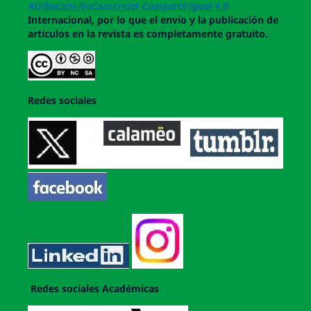
Atribución-NoComercial-CompartirIgual 4.0
Internacional, por lo que el envío y la publicación de
artículos en la revista es completamente gratuito.
Redes sociales
Redes sociales Académicas