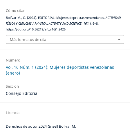
Cómo citar
Bolívar M., G. (2024). EDITORIAL: Mujeres deprtistas venezolanas.
ACTIVIDAD
FÍSICA Y CIENCIAS / PHYSICAL ACTIVITY AND SCIENCE
,
16
(1), 6–8.
https://doi.org/10.56219/afc.v16i1.2426
Más formatos de cita
Número
Vol. 16 Núm. 1 (2024): Mujeres deportistas venezolanas
(enero)
Sección
Consejo Editorial
Licencia
Derechos de autor 2024 Grisell Bolívar M.