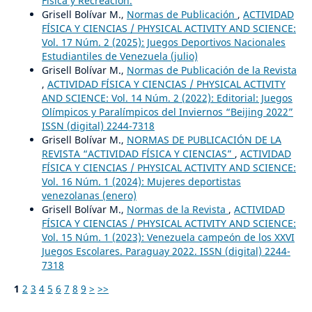
Física y Recreación.
Grisell Bolívar M.,
Normas de Publicación
,
ACTIVIDAD
FÍSICA Y CIENCIAS / PHYSICAL ACTIVITY AND SCIENCE:
Vol. 17 Núm. 2 (2025): Juegos Deportivos Nacionales
Estudiantiles de Venezuela (julio)
Grisell Bolívar M.,
Normas de Publicación de la Revista
,
ACTIVIDAD FÍSICA Y CIENCIAS / PHYSICAL ACTIVITY
AND SCIENCE: Vol. 14 Núm. 2 (2022): Editorial: Juegos
Olímpicos y Paralímpicos del Inviernos “Beijing 2022”
ISSN (digital) 2244-7318
Grisell Bolívar M.,
NORMAS DE PUBLICACIÓN DE LA
REVISTA “ACTIVIDAD FÍSICA Y CIENCIAS”
,
ACTIVIDAD
FÍSICA Y CIENCIAS / PHYSICAL ACTIVITY AND SCIENCE:
Vol. 16 Núm. 1 (2024): Mujeres deportistas
venezolanas (enero)
Grisell Bolívar M.,
Normas de la Revista
,
ACTIVIDAD
FÍSICA Y CIENCIAS / PHYSICAL ACTIVITY AND SCIENCE:
Vol. 15 Núm. 1 (2023): Venezuela campeón de los XXVI
Juegos Escolares. Paraguay 2022. ISSN (digital) 2244-
7318
1
2
3
4
5
6
7
8
9
>
>>