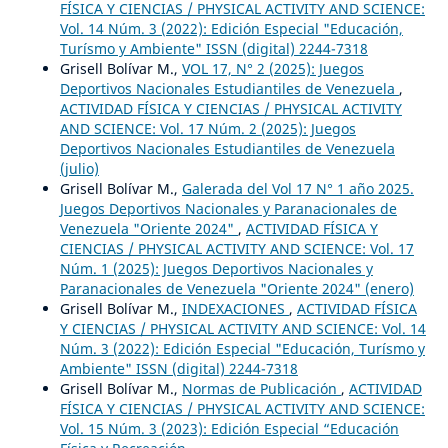
FÍSICA Y CIENCIAS / PHYSICAL ACTIVITY AND SCIENCE:
Vol. 14 Núm. 3 (2022): Edición Especial "Educación,
Turísmo y Ambiente" ISSN (digital) 2244-7318
Grisell Bolívar M.,
VOL 17, N° 2 (2025): Juegos
Deportivos Nacionales Estudiantiles de Venezuela
,
ACTIVIDAD FÍSICA Y CIENCIAS / PHYSICAL ACTIVITY
AND SCIENCE: Vol. 17 Núm. 2 (2025): Juegos
Deportivos Nacionales Estudiantiles de Venezuela
(julio)
Grisell Bolívar M.,
Galerada del Vol 17 N° 1 año 2025.
Juegos Deportivos Nacionales y Paranacionales de
Venezuela "Oriente 2024"
,
ACTIVIDAD FÍSICA Y
CIENCIAS / PHYSICAL ACTIVITY AND SCIENCE: Vol. 17
Núm. 1 (2025): Juegos Deportivos Nacionales y
Paranacionales de Venezuela "Oriente 2024" (enero)
Grisell Bolívar M.,
INDEXACIONES
,
ACTIVIDAD FÍSICA
Y CIENCIAS / PHYSICAL ACTIVITY AND SCIENCE: Vol. 14
Núm. 3 (2022): Edición Especial "Educación, Turísmo y
Ambiente" ISSN (digital) 2244-7318
Grisell Bolívar M.,
Normas de Publicación
,
ACTIVIDAD
FÍSICA Y CIENCIAS / PHYSICAL ACTIVITY AND SCIENCE:
Vol. 15 Núm. 3 (2023): Edición Especial “Educación