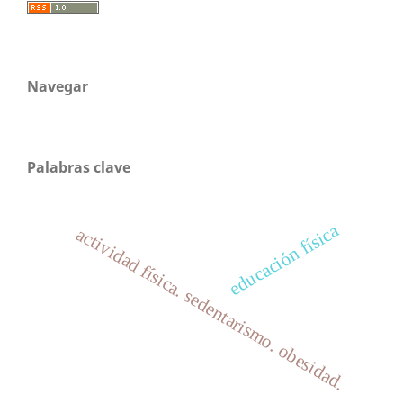
Navegar
Palabras clave
educación física
actividad física. sedentarismo. obesidad.