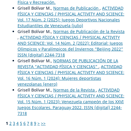
Física y Recreación.
Grisell Bolívar M.,
Normas de Publicación
,
ACTIVIDAD
FÍSICA Y CIENCIAS / PHYSICAL ACTIVITY AND SCIENCE:
Vol. 17 Núm. 2 (2025): Juegos Deportivos Nacionales
Estudiantiles de Venezuela (julio)
Grisell Bolívar M.,
Normas de Publicación de la Revista
,
ACTIVIDAD FÍSICA Y CIENCIAS / PHYSICAL ACTIVITY
AND SCIENCE: Vol. 14 Núm. 2 (2022): Editorial: Juegos
Olímpicos y Paralímpicos del Inviernos “Beijing 2022”
ISSN (digital) 2244-7318
Grisell Bolívar M.,
NORMAS DE PUBLICACIÓN DE LA
REVISTA “ACTIVIDAD FÍSICA Y CIENCIAS”
,
ACTIVIDAD
FÍSICA Y CIENCIAS / PHYSICAL ACTIVITY AND SCIENCE:
Vol. 16 Núm. 1 (2024): Mujeres deportistas
venezolanas (enero)
Grisell Bolívar M.,
Normas de la Revista
,
ACTIVIDAD
FÍSICA Y CIENCIAS / PHYSICAL ACTIVITY AND SCIENCE:
Vol. 15 Núm. 1 (2023): Venezuela campeón de los XXVI
Juegos Escolares. Paraguay 2022. ISSN (digital) 2244-
7318
1
2
3
4
5
6
7
8
9
>
>>