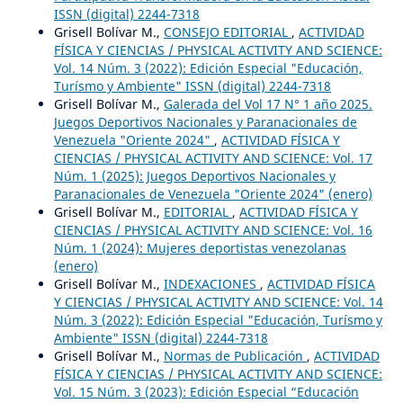
ISSN (digital) 2244-7318
Grisell Bolívar M.,
CONSEJO EDITORIAL
,
ACTIVIDAD
FÍSICA Y CIENCIAS / PHYSICAL ACTIVITY AND SCIENCE:
Vol. 14 Núm. 3 (2022): Edición Especial "Educación,
Turísmo y Ambiente" ISSN (digital) 2244-7318
Grisell Bolívar M.,
Galerada del Vol 17 N° 1 año 2025.
Juegos Deportivos Nacionales y Paranacionales de
Venezuela "Oriente 2024"
,
ACTIVIDAD FÍSICA Y
CIENCIAS / PHYSICAL ACTIVITY AND SCIENCE: Vol. 17
Núm. 1 (2025): Juegos Deportivos Nacionales y
Paranacionales de Venezuela "Oriente 2024" (enero)
Grisell Bolívar M.,
EDITORIAL
,
ACTIVIDAD FÍSICA Y
CIENCIAS / PHYSICAL ACTIVITY AND SCIENCE: Vol. 16
Núm. 1 (2024): Mujeres deportistas venezolanas
(enero)
Grisell Bolívar M.,
INDEXACIONES
,
ACTIVIDAD FÍSICA
Y CIENCIAS / PHYSICAL ACTIVITY AND SCIENCE: Vol. 14
Núm. 3 (2022): Edición Especial "Educación, Turísmo y
Ambiente" ISSN (digital) 2244-7318
Grisell Bolívar M.,
Normas de Publicación
,
ACTIVIDAD
FÍSICA Y CIENCIAS / PHYSICAL ACTIVITY AND SCIENCE:
Vol. 15 Núm. 3 (2023): Edición Especial “Educación