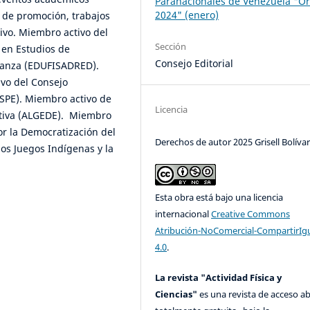
Paranacionales de Venezuela "Or
2024" (enero)
s de promoción, trabajos
ivo. Miembro activo del
Sección
 en Estudios de
Consejo Editorial
 Danza (EDUFISADRED).
vo del Consejo
SSPE). Miembro activo de
Licencia
rtiva (ALGEDE). Miembro
or la Democratización del
Derechos de autor 2025 Grisell Bolíva
 los Juegos Indígenas y la
Esta obra está bajo una licencia
internacional
Creative Commons
Atribución-NoComercial-CompartirIg
4.0
.
La revista "Actividad Física y
Ciencias"
es una revista de acceso ab