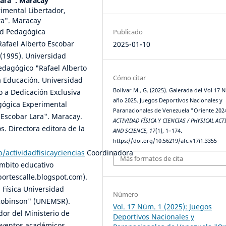
Lara". Maracay
rimental Libertador,
ra". Maracay
ad Pedagógica
Publicado
Rafael Alberto Escobar
2025-01-10
(1995). Universidad
edagógico "Rafael Alberto
Cómo citar
a Educación. Universidad
Bolívar M., G. (2025). Galerada del Vol 17 N
o a Dedicación Exclusiva
año 2025. Juegos Deportivos Nacionales y
agógica Experimental
Paranacionales de Venezuela "Oriente 202
o Escobar Lara". Maracay.
ACTIVIDAD FÍSICA Y CIENCIAS / PHYSICAL ACT
os. Directora editora de la
AND SCIENCE
,
17
(1), 1–174.
https://doi.org/10.56219/afc.v17i1.3355
p/actividadfisicayciencias
Coordinadora
Más formatos de cita
ámbito educativo
ortescalle.blogspot.com).
 Física Universidad
Número
 Robinson" (UNEMSR).
Vol. 17 Núm. 1 (2025): Juegos
dor del Ministerio de
Deportivos Nacionales y
 eventos académicos