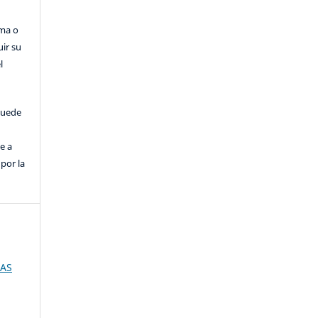
rma o
uir su
l
puede
e a
por la
IAS