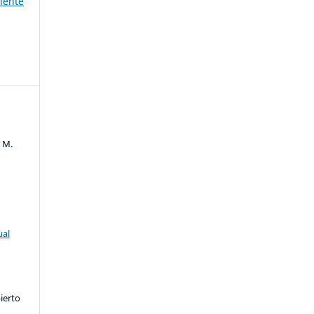
iente
r M.
ual
ierto