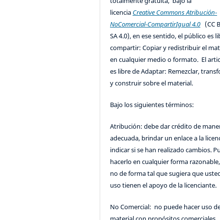
totalmente gratuita, bajo la
licencia
Creative Commons Atribución-
NoComercial-CompartirIgual 4.0
(CC B
SA 4.0), en ese sentido, el público es l
compartir: Copiar y redistribuir el mat
en cualquier medio o formato. El artic
es libre de Adaptar: Remezclar, trans
y construir sobre el material.
Bajo los siguientes términos:
Atribución: debe dar crédito de mane
adecuada, brindar un enlace a la licenc
indicar si se han realizado cambios. 
hacerlo en cualquier forma razonable
no de forma tal que sugiera que uste
uso tienen el apoyo de la licenciante.
No Comercial: no puede hacer uso de
material con propósitos comerciales.