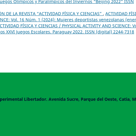
 Juegos Olímpicos y Paralímpicos del Inviernos “Beijing 2022” ISSN
 DE LA REVISTA “ACTIVIDAD FÍSICA Y CIENCIAS”
,
ACTIVIDAD FÍS
CE: Vol. 16 Núm. 1 (2024): Mujeres deportistas venezolanas (ener
CTIVIDAD FÍSICA Y CIENCIAS / PHYSICAL ACTIVITY AND SCIENCE: Vo
s XXVI Juegos Escolares. Paraguay 2022. ISSN (digital) 2244-7318
perimental Libertador. Avenida Sucre, Parque del Oeste, Catia, M