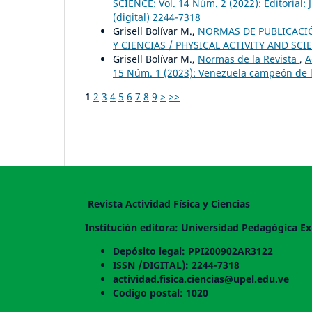
SCIENCE: Vol. 14 Núm. 2 (2022): Editorial:
(digital) 2244-7318
Grisell Bolívar M.,
NORMAS DE PUBLICACIÓN
Y CIENCIAS / PHYSICAL ACTIVITY AND SCIEN
Grisell Bolívar M.,
Normas de la Revista
,
A
15 Núm. 1 (2023): Venezuela campeón de lo
1
2
3
4
5
6
7
8
9
>
>>
Revista Actividad Física y Ciencias
Institución editora: Universidad Pedagógica Ex
Depósito legal: PPI200902AR3122
ISSN /DIGITAL): 2244-7318
actividad.fisica.ciencias@upel.edu.ve
Codigo postal: 1020