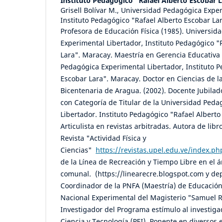
Instituto Pedagógico "Rafael Alberto Escobar 
Grisell Bolívar M., Universidad Pedagógica Expe
Instituto Pedagógico "Rafael Alberto Escobar La
Profesora de Educación Física (1985). Universid
Experimental Libertador, Instituto Pedagógico "
Lara". Maracay. Maestría en Gerencia Educativa 
Pedagógica Experimental Libertador, Instituto P
Escobar Lara". Maracay. Doctor en Ciencias de l
Bicentenaria de Aragua. (2002). Docente Jubilad
con Categoría de Titular de la Universidad Ped
Libertador. Instituto Pedagógico "Rafael Albert
Articulista en revistas arbitradas. Autora de libr
Revista "Actividad Física y
Ciencias"
https://revistas.upel.edu.ve/index.ph
de la Línea de Recreación y Tiempo Libre en el 
comunal. (https://linearecre.blogspot.com y dep
Coordinador de la PNFA (Maestría) de Educación
Nacional Experimental del Magisterio "Samuel
Investigador del Programa estímulo al investiga
Ciencia y Tecnología (PEI). Ponente en diversos