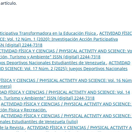
artículo.
rticipativa Transformadora en la Educación Física
,
ACTIVIDAD FÍSIC
 Vol. 12 Núm. 1 (2020): Investigación Acción Participativa
SN (digital) 2244-7318
CTIVIDAD FÍSICA Y CIENCIAS / PHYSICAL ACTIVITY AND SCIENCE: Vo
ción, Turísmo y Ambiente" ISSN (digital) 2244-7318
egos Deportivos Nacionales Estudiantiles de Venezuela
,
ACTIVIDAD
D SCIENCE: Vol. 17 Núm. 2 (2025): Juegos Deportivos Nacionales
ÍSICA Y CIENCIAS / PHYSICAL ACTIVITY AND SCIENCE: Vol. 16 Núm
enero)
DAD FÍSICA Y CIENCIAS / PHYSICAL ACTIVITY AND SCIENCE: Vol. 14
n, Turísmo y Ambiente" ISSN (digital) 2244-7318
,
ACTIVIDAD FÍSICA Y CIENCIAS / PHYSICAL ACTIVITY AND SCIENCE: 
ión Física y Recreación.
,
ACTIVIDAD FÍSICA Y CIENCIAS / PHYSICAL ACTIVITY AND SCIENCE: 
ales Estudiantiles de Venezuela (julio)
e la Revista
,
ACTIVIDAD FÍSICA Y CIENCIAS / PHYSICAL ACTIVITY 