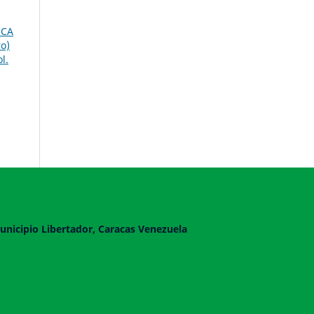
ICA
o)
l.
unicipio Libertador, Caracas Venezuela