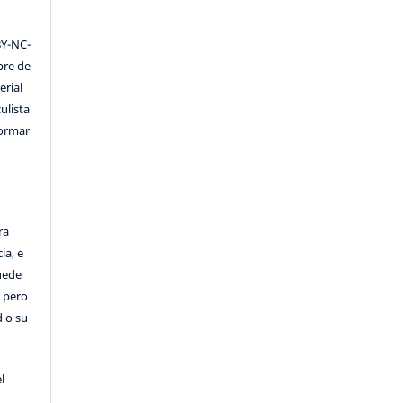
Y-NC-
ibre de
erial
ulista
formar
ra
ia, e
Puede
, pero
d o su
l