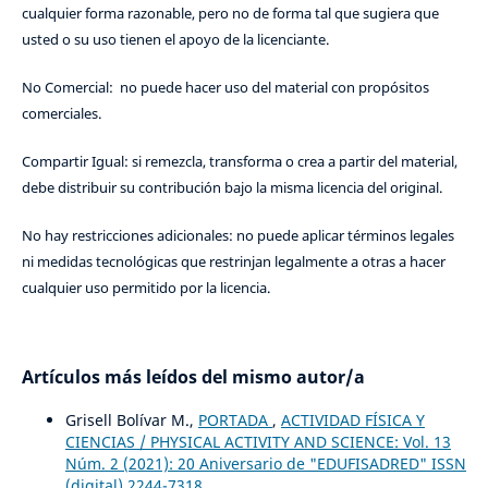
cualquier forma razonable, pero no de forma tal que sugiera que
usted o su uso tienen el apoyo de la licenciante.
No Comercial: no puede hacer uso del material con propósitos
comerciales.
Compartir Igual: si remezcla, transforma o crea a partir del material,
debe distribuir su contribución bajo la misma licencia del original.
No hay restricciones adicionales: no puede aplicar términos legales
ni medidas tecnológicas que restrinjan legalmente a otras a hacer
cualquier uso permitido por la licencia.
Artículos más leídos del mismo autor/a
Grisell Bolívar M.,
PORTADA
,
ACTIVIDAD FÍSICA Y
CIENCIAS / PHYSICAL ACTIVITY AND SCIENCE: Vol. 13
Núm. 2 (2021): 20 Aniversario de "EDUFISADRED" ISSN
(digital) 2244-7318