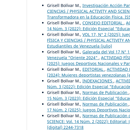
Grisell Bolívar M.,
Investigación Acción Pa
CIENCIAS / PHYSICAL ACTIVITY AND SCIENCE:
Transformadora en la Educación Física. IS
Grisell Bolívar M.,
CONSEJO EDITORIAL
,
A
14 Núm. 3 (2022): Edición Especial "Educa
Grisell Bolívar M.,
VOL 17, N° 2 (2025): Ju
FÍSICA Y CIENCIAS / PHYSICAL ACTIVITY AN
Estudiantiles de Venezuela (julio)
Grisell Bolívar M.,
Galerada del Vol 17 N° 
Venezuela "Oriente 2024"
,
ACTIVIDAD FÍS
(2025): Juegos Deportivos Nacionales y Pa
Grisell Bolívar M.,
EDITORIAL
,
ACTIVIDAD F
(2024): Mujeres deportistas venezolanas (
Grisell Bolívar M.,
INDEXACIONES
,
ACTIVI
Núm. 3 (2022): Edición Especial "Educació
Grisell Bolívar M.,
Normas de Publicación
15 Núm. 3 (2023): Edición Especial “Educac
Grisell Bolívar M.,
Normas de Publicación
17 Núm. 2 (2025): Juegos Deportivos Nacion
Grisell Bolívar M.,
Normas de Publicación d
SCIENCE: Vol. 14 Núm. 2 (2022): Editorial:
(digital) 2244-7318