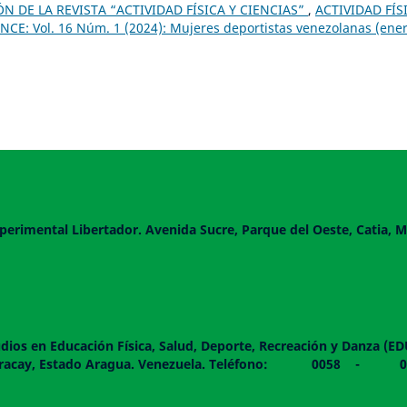
 DE LA REVISTA “ACTIVIDAD FÍSICA Y CIENCIAS”
,
ACTIVIDAD FÍS
CE: Vol. 16 Núm. 1 (2024): Mujeres deportistas venezolanas (ener
perimental Libertador. Avenida Sucre, Parque del Oeste, Catia, M
dios en Educación Física, Salud, Deporte, Recreación y Danza (E
 piso. Maracay, Estado Aragua. Venezuela. Teléfono: 0