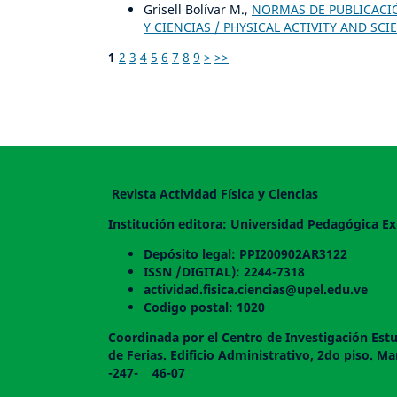
Grisell Bolívar M.,
NORMAS DE PUBLICACIÓN
Y CIENCIAS / PHYSICAL ACTIVITY AND SCIEN
1
2
3
4
5
6
7
8
9
>
>>
Revista Actividad Física y Ciencias
Institución editora: Universidad Pedagógica Ex
Depósito legal: PPI200902AR3122
ISSN /DIGITAL): 2244-7318
actividad.fisica.ciencias@upel.edu.ve
Codigo postal: 1020
Coordinada por el Centro de Investigación Estu
de Ferias. Edificio Administrativo, 2do
-247- 46-07