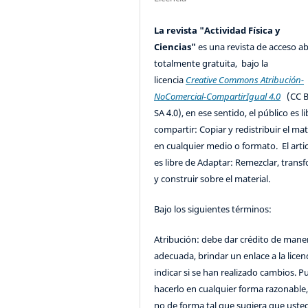
La revista "Actividad Física y
Ciencias"
es una revista de acceso ab
totalmente gratuita, bajo la
licencia
Creative Commons Atribución-
NoComercial-CompartirIgual 4.0
(CC B
SA 4.0), en ese sentido, el público es l
compartir: Copiar y redistribuir el mat
en cualquier medio o formato. El artic
es libre de Adaptar: Remezclar, trans
y construir sobre el material.
Bajo los siguientes términos:
Atribución: debe dar crédito de mane
adecuada, brindar un enlace a la licenc
indicar si se han realizado cambios. 
hacerlo en cualquier forma razonable
no de forma tal que sugiera que uste