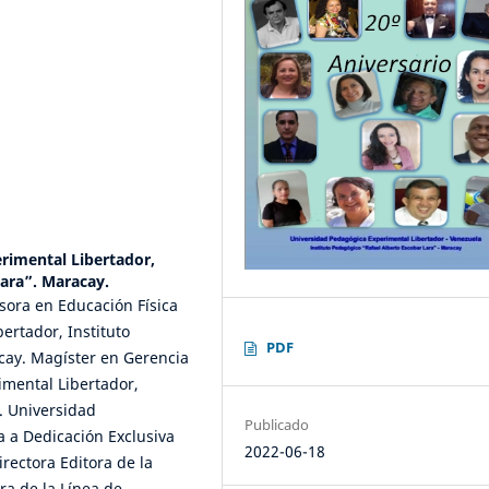
rimental Libertador,
Lara”. Maracay.
fesora en Educación Física
ertador, Instituto
PDF
cay. Magíster en Gerencia
imental Libertador,
. Universidad
Publicado
a a Dedicación Exclusiva
2022-06-18
rectora Editora de la
ra de la Línea de