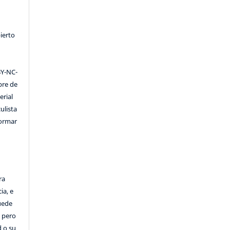
ierto
Y-NC-
ibre de
erial
ulista
formar
ra
ia, e
Puede
, pero
d o su