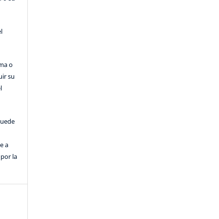
l
rma o
uir su
l
puede
e a
por la