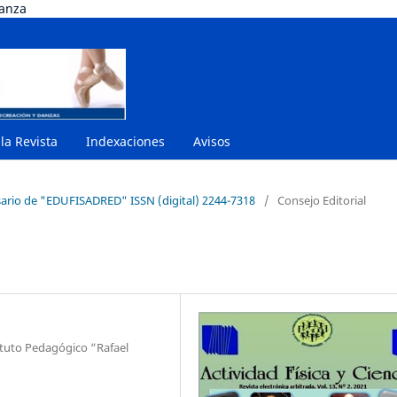
danza
 la Revista
Indexaciones
Avisos
rsario de "EDUFISADRED" ISSN (digital) 2244-7318
/
Consejo Editorial
ituto Pedagógico “Rafael