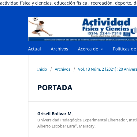
actividad física y ciencias, educación física , recreación, deporte, 
Actual
Archivos
Acerca de
Políticas de
Inicio
/
Archivos
/
Vol. 13 Núm. 2 (2021): 20 Anive
PORTADA
Grisell Bolívar M.
Universidad Pedagógica Experimental Libertador, Inst
Alberto Escobar Lara”. Maracay.