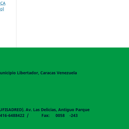
ICA
o)
unicipio Libertador, Caracas Venezuela
DUFISADRED). Av. Las Delicias, Antiguo Parque
058 - 0416-6488422 / Fax: 0058 -243