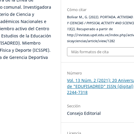
vo comunal. Investigadora
Cómo citar
erio de Ciencia y
Bolívar M., G. (2022). PORTADA.
ACTIVIDAD 
académicos Nacionales e
Y CIENCIAS / PHYSICAL ACTIVITY AND SCIENC
iembro activo del Centro
13
(2). Recuperado a partir de
 Estudios de la Educación
http://revistas.upel.edu.ve/index.php/acti
sicayciencias/article/view/1282
DUFISADRED). Miembro
Física y Deporte (ICSSPE).
Más formatos de cita
a de Gerencia Deportiva
Número
Vol. 13 Núm. 2 (2021): 20 Anivers
de "EDUFISADRED" ISSN (digital)
2244-7318
Sección
Consejo Editorial
Licencia