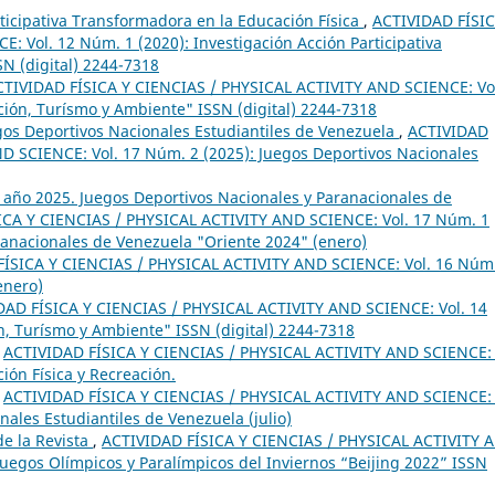
rticipativa Transformadora en la Educación Física
,
ACTIVIDAD FÍSIC
 Vol. 12 Núm. 1 (2020): Investigación Acción Participativa
SN (digital) 2244-7318
CTIVIDAD FÍSICA Y CIENCIAS / PHYSICAL ACTIVITY AND SCIENCE: Vo
ción, Turísmo y Ambiente" ISSN (digital) 2244-7318
egos Deportivos Nacionales Estudiantiles de Venezuela
,
ACTIVIDAD
D SCIENCE: Vol. 17 Núm. 2 (2025): Juegos Deportivos Nacionales
1 año 2025. Juegos Deportivos Nacionales y Paranacionales de
ICA Y CIENCIAS / PHYSICAL ACTIVITY AND SCIENCE: Vol. 17 Núm. 1
ranacionales de Venezuela "Oriente 2024" (enero)
ÍSICA Y CIENCIAS / PHYSICAL ACTIVITY AND SCIENCE: Vol. 16 Núm
enero)
DAD FÍSICA Y CIENCIAS / PHYSICAL ACTIVITY AND SCIENCE: Vol. 14
n, Turísmo y Ambiente" ISSN (digital) 2244-7318
,
ACTIVIDAD FÍSICA Y CIENCIAS / PHYSICAL ACTIVITY AND SCIENCE: 
ión Física y Recreación.
,
ACTIVIDAD FÍSICA Y CIENCIAS / PHYSICAL ACTIVITY AND SCIENCE: 
ales Estudiantiles de Venezuela (julio)
e la Revista
,
ACTIVIDAD FÍSICA Y CIENCIAS / PHYSICAL ACTIVITY 
 Juegos Olímpicos y Paralímpicos del Inviernos “Beijing 2022” ISSN