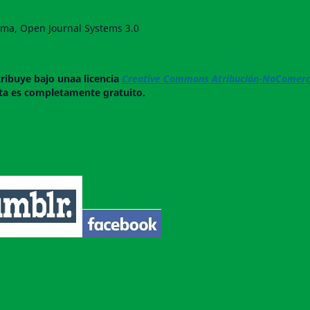
forma, Open Journal Systems 3.0
tribuye bajo unaa licencia
Creative Commons Atribución-NoComerci
ista es completamente gratuito.