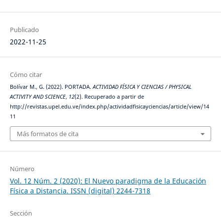
Publicado
2022-11-25
Cómo citar
Bolívar M., G. (2022). PORTADA.
ACTIVIDAD FÍSICA Y CIENCIAS / PHYSICAL
ACTIVITY AND SCIENCE
,
12
(2). Recuperado a partir de
http://revistas.upel.edu.ve/index.php/actividadfisicayciencias/article/view/14
11
Más formatos de cita
Número
Vol. 12 Núm. 2 (2020): El Nuevo paradigma de la Educación
Física a Distancia. ISSN (digital) 2244-7318
Sección