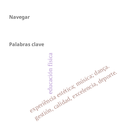
Navegar
Palabras clave
educación física
experiência estética; música; dança.
gestión, calidad, excelencia, deporte.