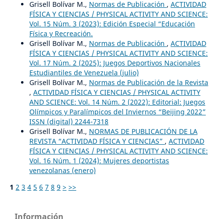
Grisell Bolívar M.,
Normas de Publicación
,
ACTIVIDAD
FÍSICA Y CIENCIAS / PHYSICAL ACTIVITY AND SCIENCE:
Vol. 15 Núm. 3 (2023): Edición Especial “Educación
Física y Recreación.
Grisell Bolívar M.,
Normas de Publicación
,
ACTIVIDAD
FÍSICA Y CIENCIAS / PHYSICAL ACTIVITY AND SCIENCE:
Vol. 17 Núm. 2 (2025): Juegos Deportivos Nacionales
Estudiantiles de Venezuela (julio)
Grisell Bolívar M.,
Normas de Publicación de la Revista
,
ACTIVIDAD FÍSICA Y CIENCIAS / PHYSICAL ACTIVITY
AND SCIENCE: Vol. 14 Núm. 2 (2022): Editorial: Juegos
Olímpicos y Paralímpicos del Inviernos “Beijing 2022”
ISSN (digital) 2244-7318
Grisell Bolívar M.,
NORMAS DE PUBLICACIÓN DE LA
REVISTA “ACTIVIDAD FÍSICA Y CIENCIAS”
,
ACTIVIDAD
FÍSICA Y CIENCIAS / PHYSICAL ACTIVITY AND SCIENCE:
Vol. 16 Núm. 1 (2024): Mujeres deportistas
venezolanas (enero)
1
2
3
4
5
6
7
8
9
>
>>
Información